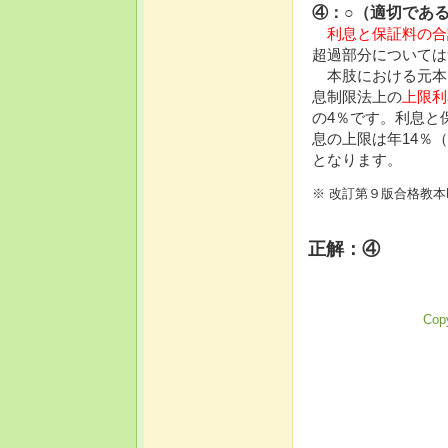
④：○（適切であ
利息と保証料の合
超過部分については
本肢における元本は
息制限法上の
上限利
の4％です。利息と
息の上限は年14％
となります。
※ 改訂第９版合格教本
正解：④
Copy