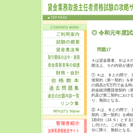
◎ 令和元年度試
問題17
Ａは貸金業者、ＢはＡ
限法上、その内容が適
① Ａは、Ｂとの間で、
借契約（第一契約）を
の残高が5万円である時
的金銭消費貸借契約（
約及び第二契約における
り、無効となる。
② Ａは、Ｂとの間で、
契約（第一契約）を締結
1割4分（14 ％）と
し付けた。この場合、第
分に限り、無効となる