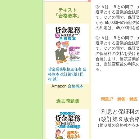
③ Ａは、Ｂとの間で、元
テキスト
返済とする営業的金銭消
「合格教本」
て、Ｃとの間で、保証
から 65,000円の
の約定は、45,000円
④ Ａは、Ｂとの間で、元
返済とする営業的金銭消
て、Ｃとの間で、保証契
の保証料の支払を受け
合意により、当該営業的
は、当該変更後の利息の
貸金業務取扱主任者 合
る。
格教本 改訂第9版 [ 田
村 誠 ]
Amazon:
合格教本
問題17 解答・解説
過去問題集
「利息と保証料
（改訂第９版合格教
（第８版の合格教本をお持