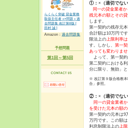
①：×（適切でな
同一の貸金業者か
らくらく突破 貸金業務
残元本の額とその貸
取扱主任者 ○×問題＋過
します。
去問題集 改訂第8版 [
第一契約の残存元本
田村 誠 ]
合計額は10万円で
Amazon：
過去問題集
限法上の
上限利率は
す。しかし、
第一契
予想問題
あっても変わりませ
よって、第一契約の
第1回～第5回
第二契約における利
分に限り、無効」と
※ 改訂第９版合格教本P
合」参照。
②：×（適切でな
同一の貸金業者か
を受けた元本の額の
第一契約の元本は9
万円です。この額は
利息制限法上の
上限