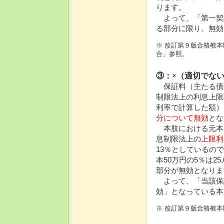
ります。
よって、「第一契約
る部分に限り、無効
※ 改訂第９版合格教本
合」参照。
③：×（適切でな
保証料（主たる債
制限法上の利息上限
利率で計算した額）
分について無効
とな
本肢における元本は
息制限法上の
上限利
13％としているの
本50万円の5％は25
部分が無効となりま
よって、「当該保証
効」となっている本
※ 改訂第９版合格教本