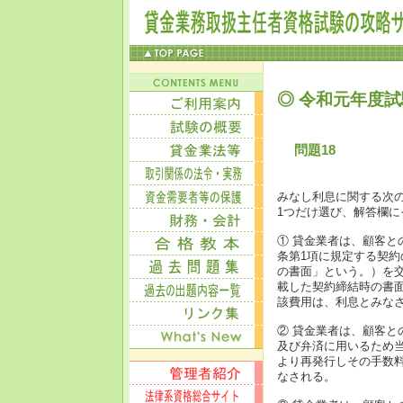
◎ 令和元年度試
問題18
みなし利息に関する次
1つだけ選び、解答欄
① 貸金業者は、顧客と
条第1項に規定する契
の書面」という。）を
載した契約締結時の書
該費用は、利息とみな
② 貸金業者は、顧客
及び弁済に用いるため
より再発行しその手数
なされる。