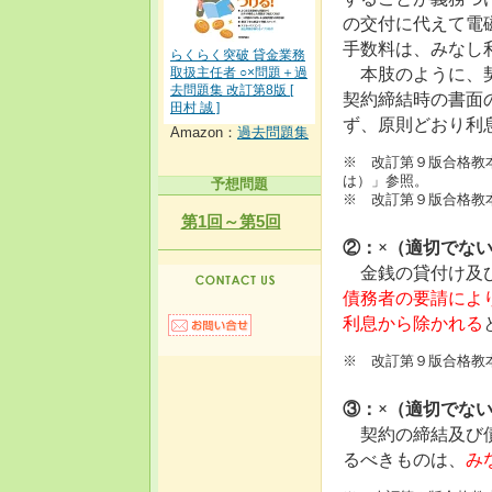
の交付に代えて電
手数料は、みなし
らくらく突破 貸金業務
本肢のように、契
取扱主任者 ○×問題＋過
去問題集 改訂第8版 [
契約締結時の書面
田村 誠 ]
ず、原則どおり利
Amazon：
過去問題集
※ 改訂第９版合格教
は）」参照。
予想問題
※ 改訂第９版合格教
第1回～第5回
②：×（適切でな
金銭の貸付け及び
債務者の要請によ
利息から除かれる
※ 改訂第９版合格教本
③：×（適切でな
契約の締結及び
るべきものは、
み