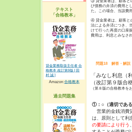
③ 貸金業者は、顧客
び債務の弁済の費用と
テキスト
た。この場合、当該費
「合格教本」
④ 貸金業者は、顧客
法による弁済につき、
けて行った再度の口座
費用は、利息とみなさ
問題18 解答・解説
貸金業務取扱主任者 合
格教本 改訂第9版 [ 田
「みなし利息（
村 誠 ]
Amazon:
合格教本
（改訂第９版合格教
（第８版の合格教本をお持
過去問題集
①：○（適切であ
営業的金銭消費貸
は、原則として利
の要請により行う
することが義務づ