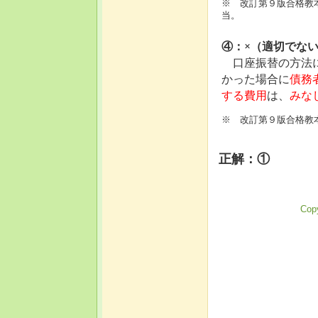
※ 改訂第９版合格教
当。
④：×（適切でな
口座振替の方法
かった場合に
債務
する費用
は、
みな
※ 改訂第９版合格教本
正解：①
Copy