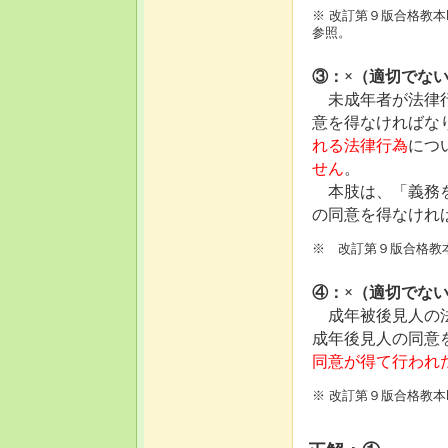
※ 改訂第９版合格教本
参照。
③：×（適切でな
未成年者が法律
意を得なければな
れる法律行為
につ
せん
。
本肢は、「義務を
の同意を得なけれ
※ 改訂第９版合格教本
④：×（適切でな
成年被後見人の法
成年後見人の同意
同意が得て行われ
※ 改訂第９版合格教本