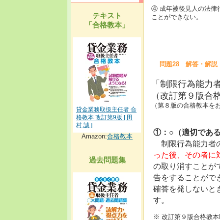
④ 成年被後見人の法
テキスト
ことができない。
「合格教本」
問題28 解答・解説
「制限行為能力
（改訂第９版合格教
（第８版の合格教本をお持
貸金業務取扱主任者 合
格教本 改訂第9版 [ 田
村 誠 ]
①：○（適切であ
Amazon:
合格教本
制限行為能力者の
った後、その者に
過去問題集
の取り消すことが
告をすることがで
確答を発しないと
す。
※ 改訂第９版合格教本