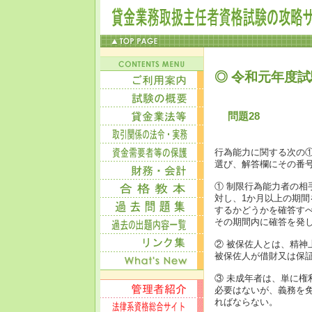
◎ 令和元年度試
問題28
行為能力に関する次の
選び、解答欄にその番
① 制限行為能力者の
対し、1か月以上の期
するかどうかを確答す
その期間内に確答を発
② 被保佐人とは、精
被保佐人が借財又は保
③ 未成年者は、単に
必要はないが、義務を
ればならない。