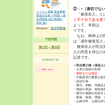
②：×（適切でな
らくらく突破 貸金業務
「被保佐人」とは
取扱主任者 ○×問題＋過
く不十分である者
去問題集 改訂第8版 [
田村 誠 ]
よって、本肢は、
Amazon：
過去問題集
りです。
なお、精神上の障
予想問題
は「成年被後見人
被保佐人が民法第
第1回～第5回
人の同意を得なけ
記述です。
＜民法第13条（保佐
・元本の領収や利用
・
借財または保証
・不動産等の重要な財
・訴訟行為
・贈与、和解、仲裁合
・相続の承認、相続放
・贈与や遺贈を拒絶す
・新築、改築、増築、
・山林10年、山林以外