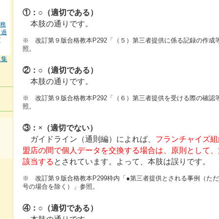
①：○（適切である）
本肢の通りです。
業務
＋過
[
※ 改訂第９版合格教本P292「（５）第三者提供に係る記録の作成等
照。
題集
②：○（適切である）
本肢の通りです。
※ 改訂第９版合格教本P292「（６）第三者提供を受ける際の確認等
照。
③：×（適切でない）
ガイドライン（通則編）によれば、
フランチャイズ組
盟店の間で個人データを交換する場合は、原則として、
該当する
とされています。よって、本肢は誤りです。
※ 改訂第９版合格教本P299枠内「●第三者提供とされる事例（ただ
号の場合を除く）」参照。
④：○（適切である）