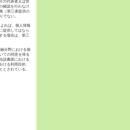
その代表者又は管
の確認を行わなけ
3条（第三者提供の
りでない。
によれば、個人情報
に提供してはなら
する場合は、第三
金融分野における個
ついての同意を得る
当該書面における
おける利用目的、
ととされている。