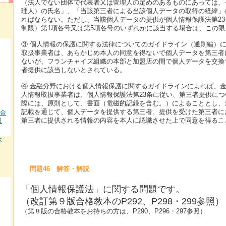
（法人でない団体で代表者又は管理人の定めのあるものにあっては、
理人）の氏名」、「当該第三者による当該個人データの取得の経緯」
ればならない。ただし、当該個人データの提供が個人情報保護法第2
制限）第1項各号又は第5項各号のいずれかに該当する場合は、この限
③ 個人情報の保護に関する法律についてのガイドライン（通則編）
取扱事業者は、あらかじめ本人の同意を得ないで個人データを第三者
ないが、フランチャイズ組織の本部と加盟店の間で個人データを交換
者提供に該当しないとされている。
④ 金融分野における個人情報保護に関するガイドラインによれば、
人情報取扱事業者は、個人情報保護法第23条に従い、第三者提供に
際には、原則として、書面（電磁的記録を含む。）によることとし、
記載を通じて、個人データを提供する第三者、提供を受けた第三者に
 合
第三者に提供される情報の内容を本人に認識させた上で同意を得るこ
田
本
問題46 解答・解説
「個人情報保護法」に関する問題です。
（改訂第９版合格教本のP292、P298・299参照）
（第８版の合格教本をお持ちの方は、P290、P296・297参照）