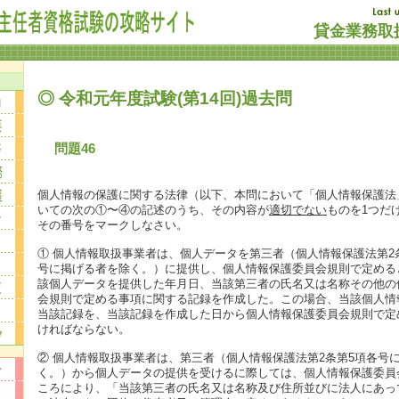
貸金業務取扱
◎ 令和元年度試験(第14回)過去問
問題46
個人情報の保護に関する法律（以下、本問において「個人情報保護法
いての次の①〜④の記述のうち、その内容が
適切でない
ものを1つだ
その番号をマークしなさい。
① 個人情報取扱事業者は、個人データを第三者（個人情報保護法第2
号に掲げる者を除く。）に提供し、個人情報保護委員会規則で定める
該個人データを提供した年月日、当該第三者の氏名又は名称その他の
会規則で定める事項に関する記録を作成した。この場合、当該個人情
当該記録を、当該記録を作成した日から個人情報保護委員会規則で定
ければならない。
② 個人情報取扱事業者は、第三者（個人情報保護法第2条第5項各号
く。）から個人データの提供を受けるに際しては、個人情報保護委員
ころにより、「当該第三者の氏名又は名称及び住所並びに法人にあっ