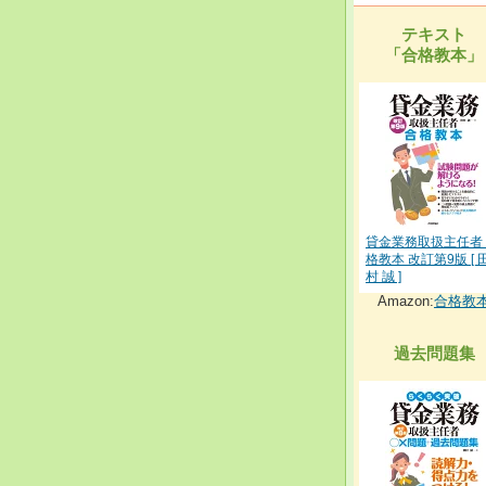
テキスト
「合格教本」
貸金業務取扱主任者
格教本 改訂第9版 [ 
村 誠 ]
Amazon:
合格教
過去問題集