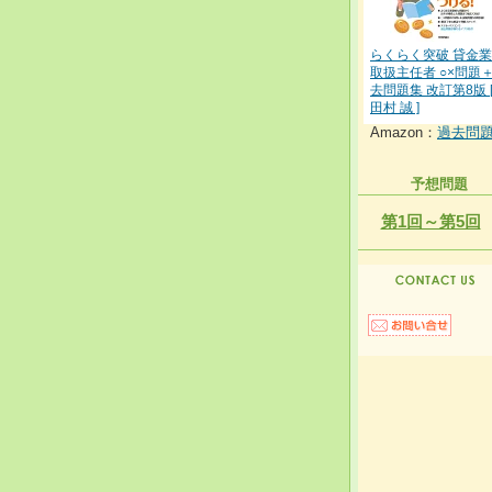
らくらく突破 貸金
取扱主任者 ○×問題
去問題集 改訂第8版 
田村 誠 ]
Amazon：
過去問
予想問題
第1回～第5回