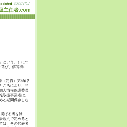
2022/7/17
主任者.com
」という。）につ
け選び、解答欄に
条（定義）第5項各
ところにより、当
個人情報保護委員
報取扱事業者は、
める期間保存しな
に掲げる者を除
会規則で定めると
ては、その代表者