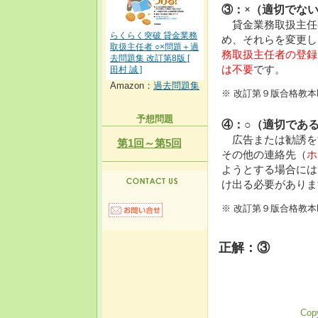
③：×（適切でな
貸金業務取扱主任
らくらく突破 貸金業務
め、それらを変更し
取扱主任者 ○×問題＋過
務取扱主任者の登録
去問題集 改訂第8版 [
は不要
です。
田村 誠 ]
Amazon：
過去問題集
※ 改訂第９版合格教本
予想問題
④：○（適切であ
広告または勧誘を
第1回～第5回
その他の連絡先（
ホ
ようとする場合には
け出る必要がありま
※ 改訂第９版合格教本
正解：③
Copy