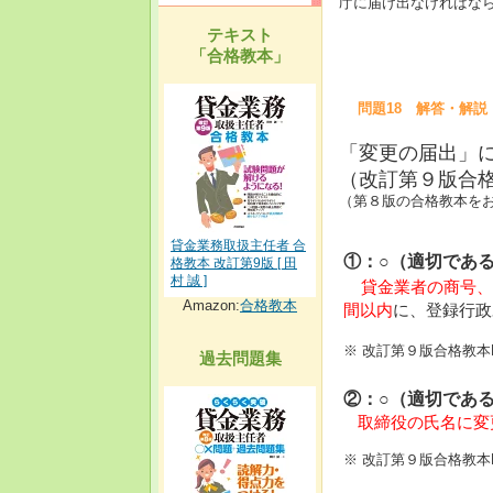
庁に届け出なければな
テキスト
「合格教本」
問題18 解答・解説
「変更の届出」
（改訂第９版合格
（第８版の合格教本をお
貸金業務取扱主任者 合
①：○（適切であ
格教本 改訂第9版 [ 田
村 誠 ]
貸金業者の商号、
Amazon:
合格教本
間以内
に、登録行政
※ 改訂第９版合格教本
過去問題集
②：○（適切であ
取締役の氏名に変
※ 改訂第９版合格教本