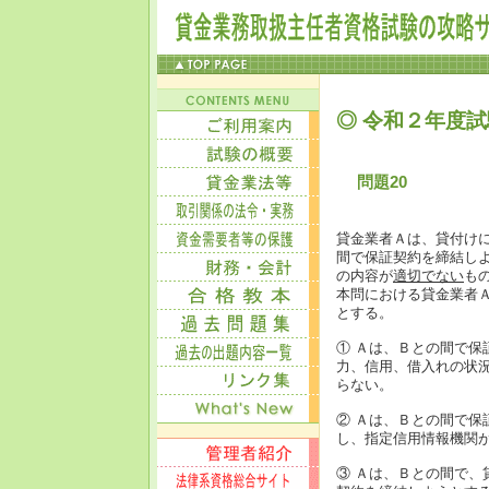
◎ 令和２年度試
問題20
貸金業者Ａは、貸付け
間で保証契約を締結し
の内容が
適切でない
も
本問における貸金業者
とする。
① Ａは、Ｂとの間で
力、信用、借入れの状
らない。
② Ａは、Ｂとの間で
し、指定信用情報機関
③ Ａは、Ｂとの間で、