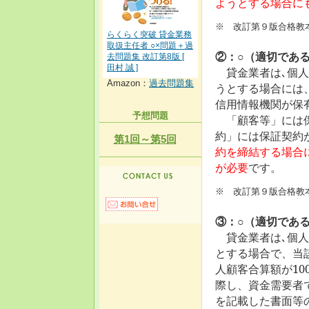
ようとする場合に
※ 改訂第９版合格教
らくらく突破 貸金業務
取扱主任者 ○×問題＋過
②：○（適切であ
去問題集 改訂第8版 [
田村 誠 ]
貸金業者は､個
Amazon：
過去問題集
うとする場合には
信用情報機関が保
予想問題
「顧客等」には保
約」には保証契約
第1回～第5回
約を締結する場合
が必要
です。
※ 改訂第９版合格教
③：○（適切であ
貸金業者は､個人
とする場合で、当
人顧客合算額が1
際し、資金需要者
を記載した書面等