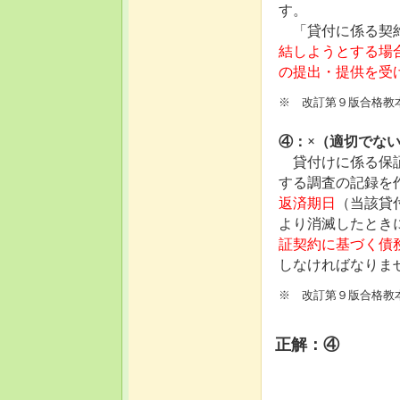
す。
「貸付に係る契約
結しようとする場
の提出・提供を受
※ 改訂第９版合格教
④：×（適切でな
貸付けに係る保証
する調査の記録を
返済期日
（当該貸
より消滅したとき
証契約に基づく債
しなければなりま
※ 改訂第９版合格教
正解：④