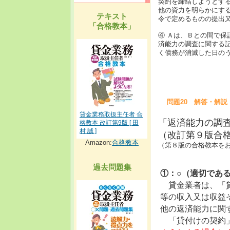
契約を締結しようとす
他の資力を明らかにす
テキスト
令で定めるものの提出
「合格教本」
④ Ａは、Ｂとの間で
済能力の調査に関する
く債務が消滅した日の
問題20 解答・解説
貸金業務取扱主任者 合
「返済能力の調
格教本 改訂第9版 [ 田
村 誠 ]
（改訂第９版合格
Amazon:
合格教本
（第８版の合格教本をお
過去問題集
①：○（適切であ
貸金業者は、「貸
等の収入又は収益
他の返済能力に関
「貸付けの契約」