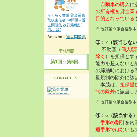
自動車の購入
に
の所有権を貸金業
らくらく突破 貸金業務
目的となっている
取扱主任者 ○×問題＋過
去問題集 改訂第8版 [
※ 改訂第９版合格教本
田村 誠 ]
Amazon：
過去問題集
③：×（該当しな
不動産（
個人顧
予想問題
除く
）を担保とす
第1回～第5回
能力を超えないと
の締結時における
量規制の除外に該
本肢は、
担保提
制の除外
に該当し
※ 改訂第９版合格教本
④：○（該当する
手形の割引
を内
通手形ではない
も