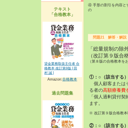
④ 手形の割引を内容
テキスト
の
「合格教本」
問題21 解答・解説
「総量規制の除
（改訂第９版合格
（第８版の合格教本をお
貸金業務取扱主任者 合
格教本 改訂第9版 [ 田
村 誠 ]
①：○（該当する
Amazon:
合格教本
個人顧客またはそ
る者の
高額療養費
過去問題集
「個人過剰貸付契
ます。
※ 改訂第９版合格教本
②：○（該当する