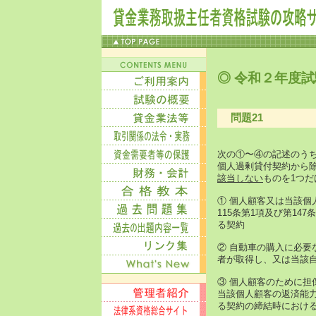
◎ 令和２年度試
問題21
次の①〜④の記述のうち
個人過剰貸付契約から除
該当しない
ものを1つ
① 個人顧客又は当該
115条第1項及び第1
る契約
② 自動車の購入に必
者が取得し、又は当該
③ 個人顧客のために
当該個人顧客の返済能
る契約の締結時におけ