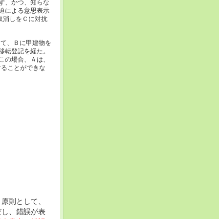
ず、かつ、知らな
迫による意思表示
取消しをＣに対抗
して、Ｂに甲建物を
移転登記を経た。
この場合、Ａは、
することができな
、原則として、
だし、錯誤が表