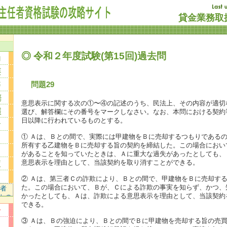
貸金業務取扱
◎ 令和２年度試験(第15回)過去問
問題29
意思表示に関する次の①〜④の記述のうち、民法上、その内容が適切
選び、解答欄にその番号をマークしなさい。なお、本問における契約等は
日以降に行われているものとする。
① Ａは、Ｂとの間で、実際には甲建物をＢに売却するつもりである
所有する乙建物をＢに売却する旨の契約を締結した。この場合におい
があることを知っていたときは、Ａに重大な過失があったとしても、
意思表示を理由として、当該契約を取り消すことができる。
② Ａは、第三者Ｃの詐欺により、Ｂとの間で、甲建物をＢに売却す
た。この場合において、Ｂが、Ｃによる詐欺の事実を知らず、かつ、
かったとしても、Ａは、詐欺による意思表示を理由として、当該契約
できる。
③ Ａは、Ｂの強迫により、Ｂとの間でＢに甲建物を売却する旨の売