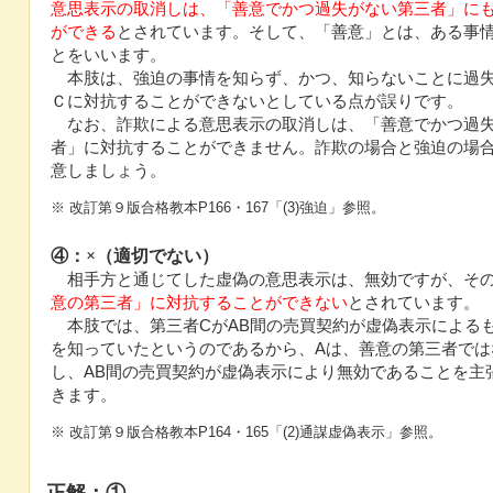
意思表示の取消しは、「善意でかつ過失がない第三者」に
ができる
とされています。そして、「善意」とは、ある事
とをいいます。
本肢は、強迫の事情を知らず、かつ、知らないことに過
Ｃに対抗することができないとしている点が誤りです。
なお、詐欺による意思表示の取消しは、「善意でかつ過
者」に対抗することができません。詐欺の場合と強迫の場
意しましょう。
※ 改訂第９版合格教本P166・167「(3)強迫」参照。
④：×（適切でない）
相手方と通じてした虚偽の意思表示は、無効ですが、そ
意の第三者」に対抗することができない
とされています。
本肢では、第三者CがAB間の売買契約が虚偽表示による
を知っていたというのであるから、Aは、善意の第三者では
し、AB間の売買契約が虚偽表示により無効であることを主
きます。
※ 改訂第９版合格教本P164・165「(2)通謀虚偽表示」参照。