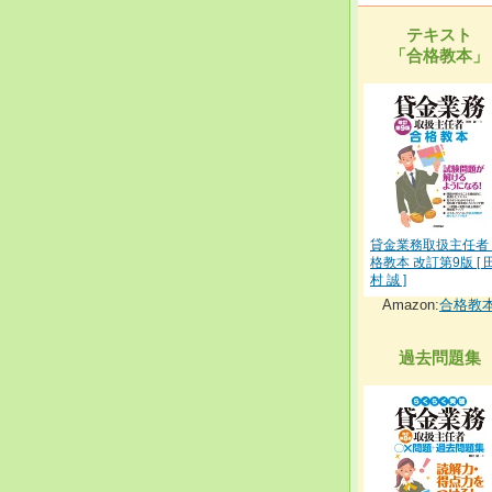
テキスト
「合格教本」
貸金業務取扱主任者
格教本 改訂第9版 [ 
村 誠 ]
Amazon:
合格教
過去問題集