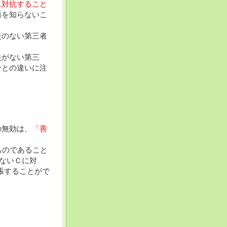
も対抗すること
情を知らないこ
失のない第三者
失がない第三
合との違いに注
の無効は、
「善
ものであること
ないＣに対
張することがで