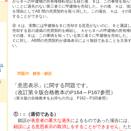
からＢへの甲建物の所有権移転登記を経た後、Ｂは、この事情を知ら
いことに過失のない第三者Ｃに甲建物を売却した。その後、Ａは、強
を理由としてAB 間の売買契約を取り消した。この場合、Ａは、その
することができない。
④ Ａは、実際には甲建物をＢに売却する意思がないのに、Ｂと通謀
売却する旨の虚偽の売買契約を締結し、ＡからＢへの甲建物の所有権
その後、Ｂは、この事情を知っている第三者Ｃに甲建物を売却した。
Ｃに対し、AB間の売買契約が虚偽表示により無効であることを主張
い。
 合
田
問題29 解答・解説
本
「意思表示」に関する問題です。
（改訂第９版合格教本のP164～P167参照）
（第８版の合格教本をお持ちの方は、P162～P165参照）
①：○（適切である）
錯誤が
表意者の重大な過失
によるものであった場合には
錯誤による意思表示の取消しをすることができません
。た