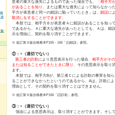
意者の重大な過失によるものであった場合でも、「
相手方
があることを知り
、または重大な過失によって知らなかっ
手方が表意者と同一の錯誤に陥っていたとき」は、
錯誤に
業務
＋過
取消しをすることができます。
[
本肢では、相手方Ｂが表意者Ａに錯誤があることを知っ
であるから、Ａに重大な過失があったとしても、Ａは、錯
題集
示を理由に、契約を取り消すことができます。
※ 改訂第９版合格教本P165・166「(1)錯誤」参照。
②：×（適切でない）
第三者の詐欺
により意思表示を行った場合、
相手方がそ
または知ることができたときに限り
、その意思表示を取り
ます。
本肢では、相手方Bが、第三者Ｃによる詐欺の事実を知ら
ることができなかったというのであるから、Aは、詐欺によ
理由として、その契約を取り消すことはできません。
※ 改訂第９版合格教本P166「(2)詐欺」参照。
③：×（適切でない）
強迫による意思表示は、取り消すことができます。そし