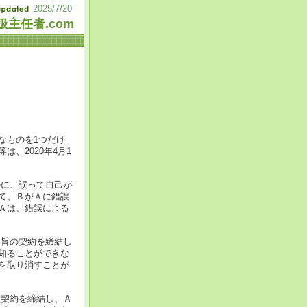
2025/7/20
主任者.com
なものを1つだけ
、2020年4月1
のに、誤って自己が
て、ＢがＡに錯誤
Ａは、錯誤による
る旨の契約を締結し
知ることができな
を取り消すことが
買契約を締結し、Ａ