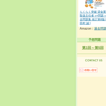
らくらく突破 貸金
取扱主任者 ○×問題
去問題集 改訂第8版 
田村 誠 ]
Amazon：
過去問
予想問題
第1回～第5回