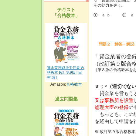
ｄ 貸金業の登録は、
その効力を失う。
テキスト
「合格教本」
① ａ ｂ ② ａ
問題２ 解答・解説
「貸金業者の登
（改訂第９版合格教
貸金業務取扱主任者 合
（第８版の合格教本をお持
格教本 改訂第9版 [ 田
村 誠 ]
Amazon:
合格教本
ａ：×（適切でな
貸金業を営もう
過去問題集
又は事務所を設置
総理大臣の登録
の
もっとも、この場
を経由して申請を
※ 改訂第９版合格教本