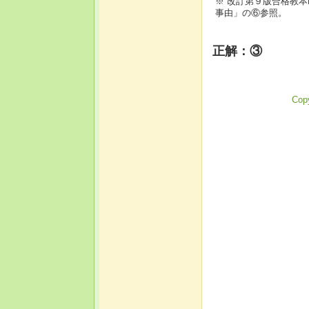
※ 改訂第９版合格教本
事由」の⑥参照。
正解：③
Copy