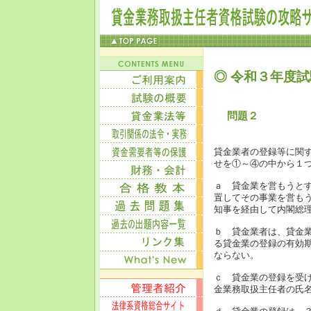
◎ 令和３年度試
問題２
貸金業者の登録等に関
せを①～④の中から１
ａ 貸金業を営もうと
置してその事業を営も
知事を経由して内閣総
ｂ 貸金業者は、貸金
る貸金業の登録の有効
ならない。
ｃ 貸金業の登録を受
金業務取扱主任者の氏