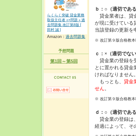
ｂ：○（適切であ
貸金業者は、貸金
らくらく突破 貸金業務
取扱主任者 ○×問題＋過
が現に受けている
去問題集 改訂第8版 [
当該登録の更新を
田村 誠 ]
Amazon：
過去問題集
※ 改訂第９版合格教本
予想問題
ｃ：×（適切でな
貸金業の登録を受
第1回～第5回
とに置かれる貸金
ければなりません
もっとも、
貸金
せん
。
※ 改訂第９版合格教本
ｄ：○（適切であ
貸金業の登録は
経過によって、そ