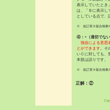
表示していたとき
は、「Ｂに表示し
としている点で、
※ 改訂第９版合格教本
④：×（適切でな
強迫による意思
とができます
。そ
いＣに対しても、
本肢は誤りです。
※ 改訂第９版合格教本P
正解：②
Copy