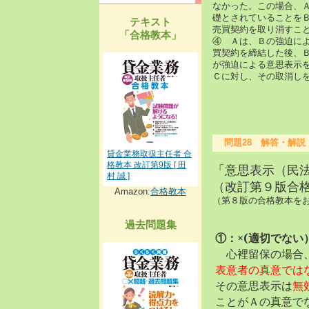
なかった。この場合、
礎とされていることを
テキスト
売買契約を取り消すこ
「合格教本」
④ Ａは、Ｂの強迫に
買契約を締結した後、
が強迫による意思表示
Ｃに対し、その取消し
問題28 解答・解説
貸金業務取扱主任者 合
格教本 改訂第9版 [ 田
「意思表示（民
村 誠 ]
（改訂第９版合格教
Amazon:
合格教本
（第８版の合格教本をお持
過去問題集
①：×(適切でない
心裡留保の場合、
表意者の真意では
その意思表示は
無
ことがＡの真意で