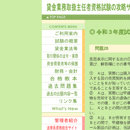
◎ 令和３年度試
問題28
意思表示に関する次の
選び、解答欄にその番
① Ａは、実際には購
入する旨の売買契約を
いことをＢが知ってい
であることを主張する
② Ａは、実際には甲
物を売却する旨の虚偽
た。その後、Ｂがこの
し、ＡとＢとの間の売
い。
③ Ａは、Ｂが所有す
Ｂとの間で、甲建物を
ール新設の計画は、当