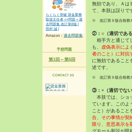
無効であり、Ａは
て、本肢は誤りで
らくらく突破 貸金業務
取扱主任者 ○×問題＋過
※ 改訂第９版合格教本P
去問題集 改訂第8版 [
田村 誠 ]
②：○（適切であ
Amazon：
過去問題集
相手方と通じてし
も、
虚偽表示によ
予想問題
者のこと）に対抗
第1回～第5回
に無効であること
述です。
※ 改訂第９版合格教本
③：×（適切でな
本肢では、ショッ
ています。このよ
こと）があること
合、その事情が契
限り、意思表示を
グモール新設が甲