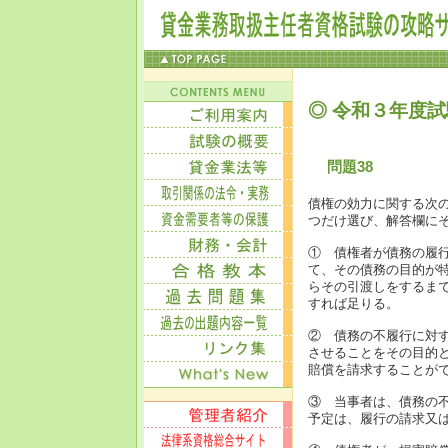
◎ 令和３年度試
問題38
債権の効力に関する次
つだけ選び、解答欄に
① 債権者が債務の履
て、その債務の目的が
らその引渡しをするま
すれば足りる。
② 債務の不履行に対
させることをその目的
賠償を請求することが
③ 当事者は、債務の
予定は、履行の請求又