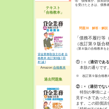
④ 債権者が、損害賠
を受けたときは、債務
テキスト
「合格教本」
問題38 解答・解説
「債務不履行等
（改訂第９版合格教
（第８版の合格教本をお持
貸金業務取扱主任者 合
格教本 改訂第9版 [ 田
①：○（適切であ
村 誠 ]
本肢の通りです
Amazon:
合格教本
※ 改訂第９版合格教本P
過去問題集
②：×（適切でな
特別の事情によ
見すべきであった
ます。この賠償請
「特約がなければ