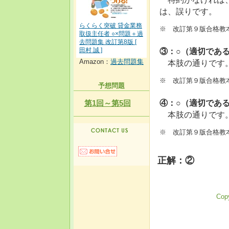
は、誤りです。
らくらく突破 貸金業務
※ 改訂第９版合格教本P
取扱主任者 ○×問題＋過
去問題集 改訂第8版 [
③：○（適切であ
田村 誠 ]
本肢の通りです
Amazon：
過去問題集
※ 改訂第９版合格教本P
予想問題
④：○（適切であ
第1回～第5回
本肢の通りです
※ 改訂第９版合格教本
正解：②
Copy