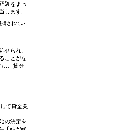
経験をまっ
当します。
整備されてい
処せられ、
ることがな
とは、貸金
として貸金業
始の決定を
生手続が終