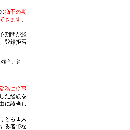
の
猶予の期
できます
。
予期間が経
、登録拒否
の場合」参
常務に従事
した経験を
由に該当し
くとも１人
する者でな