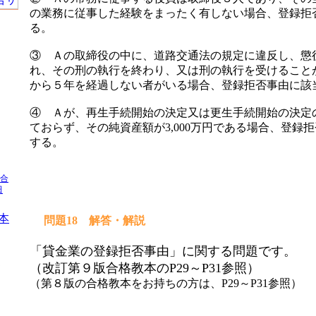
の業務に従事した経験をまったく有しない場合、登録拒
る。
」
③ Ａの取締役の中に、道路交通法の規定に違反し、懲
れ、その刑の執行を終わり、又は刑の執行を受けること
から５年を経過しない者がいる場合、登録拒否事由に該
④ Ａが、再生手続開始の決定又は更生手続開始の決定
ておらず、その純資産額が3,000万円である場合、登録
する。
 合
田
本
問題18 解答・解説
「貸金業の登録拒否事由」に関する問題です。
（改訂第９版合格教本のP29～P31参照）
（第８版の合格教本をお持ちの方は、P29～P31参照）