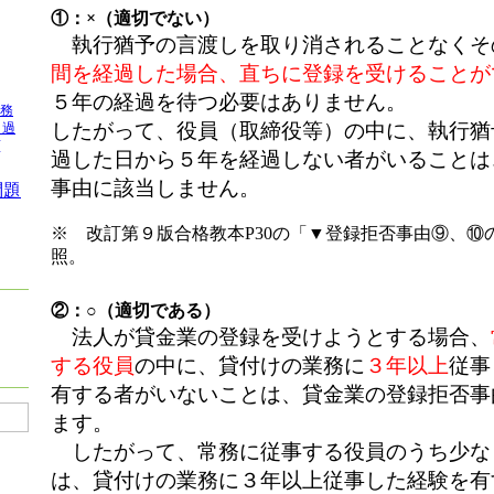
①：×（適切でない）
執行猶予の言渡しを取り消されることなくそ
間を経過した場合、直ちに登録を受けることが
５年の経過を待つ必要はありません。
業務
したがって、役員（取締役等）の中に、執行猶
＋過
[
過した日から５年を経過しない者がいることは
事由に該当しません。
問題
※ 改訂第９版合格教本P30の「▼登録拒否事由⑨、⑩
照。
②：○（適切である）
法人が貸金業の登録を受けようとする場合、
する役員
の中に、貸付けの業務に
３年以上
従事
有する者がいないことは、貸金業の登録拒否事
ます。
したがって、常務に従事する役員のうち少な
は、貸付けの業務に３年以上従事した経験を有