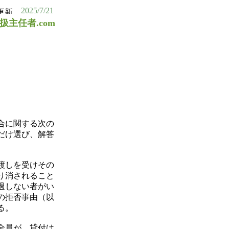
2025/7/21
扱主任者.com
合に関する次の
だけ選び、解答
渡しを受けその
り消されること
過しない者がい
の拒否事由（以
る。
全員が、貸付け