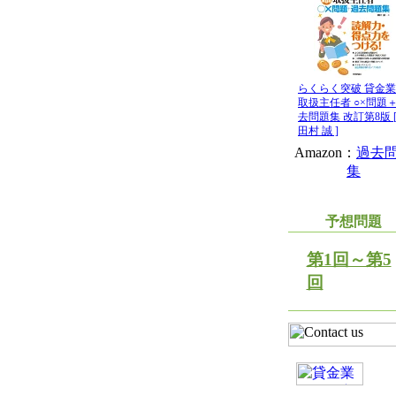
らくらく突破 貸金
取扱主任者 ○×問題
去問題集 改訂第8版 
田村 誠 ]
Amazon：
過去
集
予想問題
第1回～第5
回