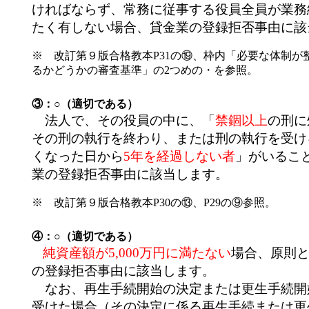
ければならず、常務に従事する役員全員が業務
たく有しない場合、貸金業の登録拒否事由に該
※ 改訂第９版合格教本P31の⑲、枠内「必要な体制が
るかどうかの審査基準」の2つめの・を参照。
③：○（適切である）
法人で、その役員の中に、「
禁錮以上
の刑に
その刑の執行を終わり、または刑の執行を受け
くなった日から
5年を経過しない者
」がいるこ
業の登録拒否事由に該当します。
※ 改訂第９版合格教本P30の⑬、P29の⑨参照。
④：○（適切である）
純資産額が5,000万円に満たない
場合、原則
の登録拒否事由に該当します。
なお、再生手続開始の決定または更生手続開
受けた場合（その決定に係る再生手続または更