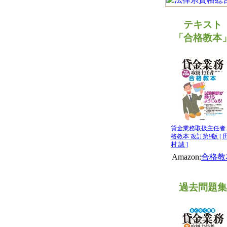
テキスト
「合格教本
貸金業務取扱主任者
格教本 改訂第9版 [ 
村 誠 ]
Amazon:
合格教
過去問題集