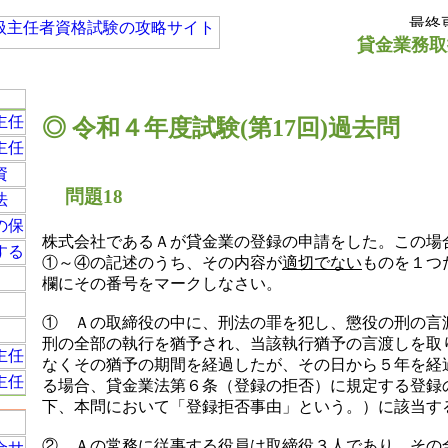
貸金業務取
◎ 令和４年度試験(第17回)過去問
問題18
株式会社であるＡが貸金業の登録の申請をした。この場
①～④の記述のうち、その内容が
適切でない
ものを１つ
欄にその番号をマークしなさい。
① Ａの取締役の中に、刑法の罪を犯し、懲役の刑の言
刑の全部の執行を猶予され、当該執行猶予の言渡しを取
なくその猶予の期間を経過したが、その日から５年を経
る場合、貸金業法第６条（登録の拒否）に規定する登録
下、本問において「登録拒否事由」という。）に該当す
② Ａの常務に従事する役員は取締役３人であり、その