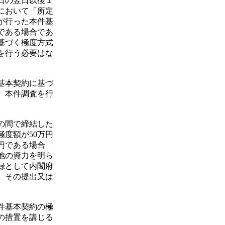
日の翌日以後１
において「所定
が行った本件基
である場合であ
基づく極度方式
を行う必要はな
基本契約に基づ
、本件調査を行
の間で締結した
極度額が50万円
円である場合
他の資力を明ら
録として内閣府
、その提出又は
件基本契約の極
の措置を講じる