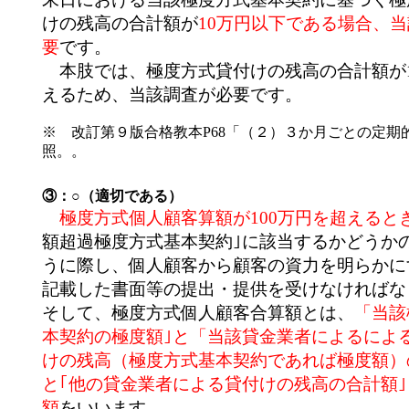
けの残高の合計額が
10万円以下である場合、
要
です。
本肢では、極度方式貸付けの残高の合計額が1
えるため、当該調査が必要です。
※ 改訂第９版合格教本P68「（２）３か月ごとの定期
照。。
③：○（適切である）
極度方式個人顧客算額が100万円を超えると
額超過極度方式基本契約｣に該当するかどうか
うに際し、個人顧客から顧客の資力を明らかに
記載した書面等の提出・提供を受けなければな
そして、極度方式個人顧客合算額とは、
「当該
本契約の極度額｣と「当該貸金業者によるによ
けの残高（極度方式基本契約であれば極度額）
と｢他の貸金業者による貸付けの残高の合計額
額
をいいます。