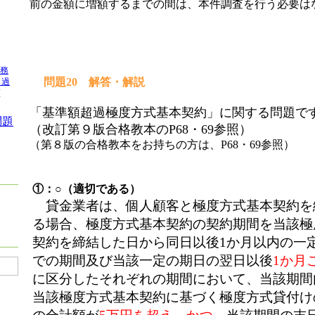
前の金額に増額するまでの間は、本件調査を行う必要は
業務
問題20 解答・解説
＋過
[
「基準額超過極度方式基本契約」に関する問題で
問題
（改訂第９版合格教本のP68・69参照）
（第８版の合格教本をお持ちの方は、P68・69参照）
①：○（適切である）
貸金業者は、個人顧客と極度方式基本契約を
る場合、極度方式基本契約の契約期間を当該極
契約を締結した日から同日以後1か月以内の一
での期間及び当該一定の期日の翌日以後
1か月
に区分したそれぞれの期間において、当該期間
当該極度方式基本契約に基づく極度方式貸付け