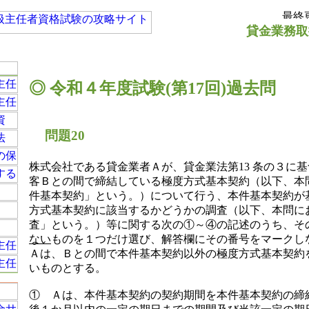
貸金業務取
◎ 令和４年度試験(第17回)過去問
問題20
株式会社である貸金業者Ａが、貸金業法第13 条の３に
客Ｂとの間で締結している極度方式基本契約（以下、本
件基本契約」という。）について行う、本件基本契約が
方式基本契約に該当するかどうかの調査（以下、本問に
査」という。）等に関する次の①～④の記述のうち、そ
ない
ものを１つだけ選び、解答欄にその番号をマークし
Ａは、Ｂとの間で本件基本契約以外の極度方式基本契約
いものとする。
① Ａは、本件基本契約の契約期間を本件基本契約の締