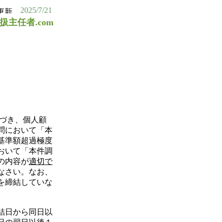
2025/7/21
扱主任者.com
基づき、個人顧
問において「本
基準額超過極度
おいて「本件調
の内容が
適切で
なさい。なお、
を締結していな
結日から同日以