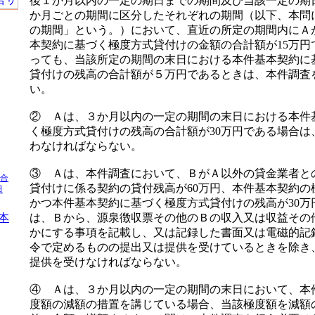
後１か月以内の一定の期日までの期間及び当該一定の期
か月ごとの期間に区分したそれぞれの期間（以下、本問
の期間」という。）において、直近の所定の期間内にＡ
本契約に基づく極度方式貸付けの金額の合計額が15万円
」
っても、当該所定の期間の末日における本件基本契約に
貸付けの残高の合計額が５万円であるときは、本件調査
い。
② Ａは、３か月以内の一定の期間の末日における本件
く極度方式貸付けの残高の合計額が30万円である場合は
わなければならない。
③ Ａは、本件調査において、ＢがＡ以外の貸金業者と
 合
貸付けに係る契約の貸付残高が60万円、本件基本契約の
田
かつ本件基本契約に基づく極度方式貸付けの残高が30万
本
は、Ｂから、源泉徴収票その他のＢの収入又は収益その
かにする事項を記載し、又は記録した書面又は電磁的記
令で定めるものの提出又は提供を受けているときを除き
提供を受けなければならない。
④ Ａは、３か月以内の一定の期間の末日において、本
度額の減額の措置を講じている場合、当該極度額を減額