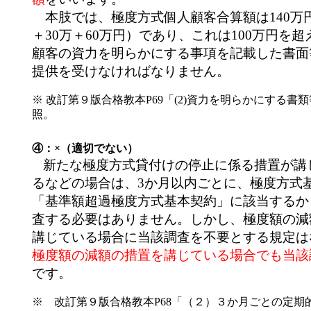
本肢では、極度方式個人顧客合算額は140万円
＋30万＋60万円）であり、これは100万円を
顧客の資力を明らかにする事項を記載した書面
提供を受けなければなりません。
※ 改訂第９版合格教本P69「(2)資力を明らかにする書
照。
④：×（適切でない）
新たな極度方式貸付けの停止に係る措置が講
るなどの場合は、3か月以内ごとに、極度方式
「基準額超過極度方式基本契約」に該当するか
査する必要はありません。しかし、極度額の減
講じている場合に当該調査を不要とする規定は
極度額の減額の措置を講じている場合でも当該
です。
※ 改訂第９版合格教本P68「（２）３か月ごとの定期