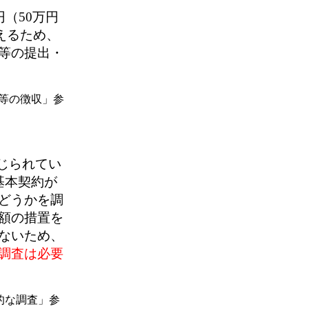
（50万円
超えるため、
等の提出・
類等の徴収」参
じられてい
基本契約が
どうかを調
額の措置を
ないため、
調査は必要
的な調査」参