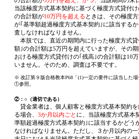
の合計額が
5万円を超え、かつ、
当該期間の末
当該極度方式基本契約に基づく極度方式貸付け
の合計額が
10万円を超える
ときは、その極度方
が｢基準額超過極度方式基本契約｣に該当する
査しなければなりません。
本肢では、直近の期間内に行った極度方式貸
額｣の合計額は5万円を超えていますが、その
おける極度方式貸付けの｢残高｣の合計額は10
いません。そのため、調査は不要です。
※ 改訂第９版合格教本P68「(1)一定の要件に該当した
①参照。
②：○（適切である）
貸金業者は、個人顧客と極度方式基本契約を
る場合、
3か月以内ごと
に、当該極度方式基本
準額超過極度方式基本契約｣に該当するかどう
なければなりません。ただし、３か月以内の一
末日における当該極度方式基本契約に基づく極