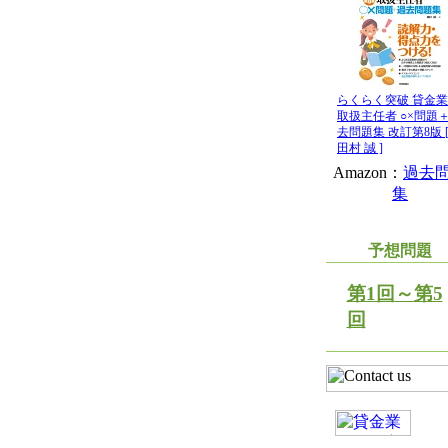
らくらく突破 貸金
取扱主任者 ○×問題
去問題集 改訂第8版 
田村 誠 ]
Amazon：
過去
集
予想問題
第1回～第5
回