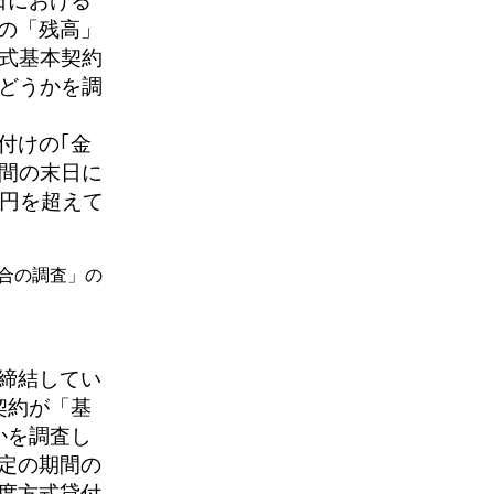
日における
の「残高」
式基本契約
かどうかを調
付けの｢金
期間の末日に
万円を超えて
場合の調査」の
締結してい
契約が「基
かを調査し
定の期間の
度方式貸付