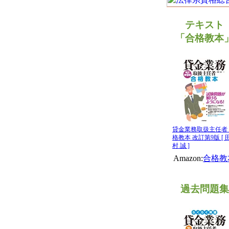
テキスト
「合格教本
貸金業務取扱主任者
格教本 改訂第9版 [ 
村 誠 ]
Amazon:
合格教
過去問題集