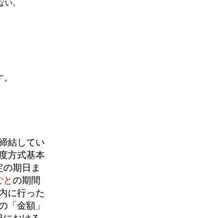
ない。
す。
締結してい
度方式基本
定の期日ま
ごと
の期間
内に行った
の「金額」