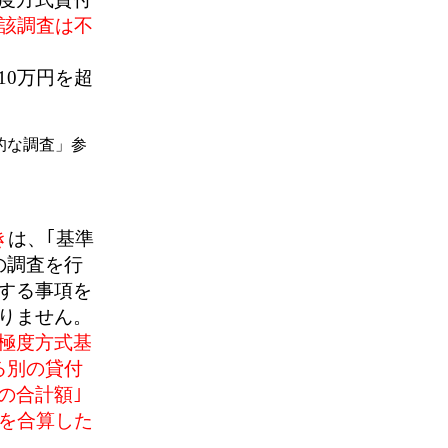
当該調査は不
0万円を超
的な調査」参
き
は、｢基準
の調査を行
する事項を
りません。
極度方式基
る別の貸付
の合計額｣
｣を合算した