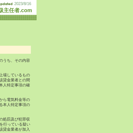
2023/8/16
主任者.com
のうち、その内容
上場しているもの
該貸金業者との間
本人特定事項の確
から電気料金等の
る本人特定事項の
の処罰及び犯罪収
為を行っている疑い
該貸金業者が加入