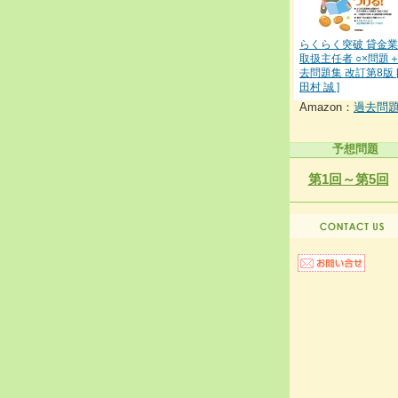
らくらく突破 貸金
取扱主任者 ○×問題
去問題集 改訂第8版 
田村 誠 ]
Amazon：
過去問
予想問題
第1回～第5回