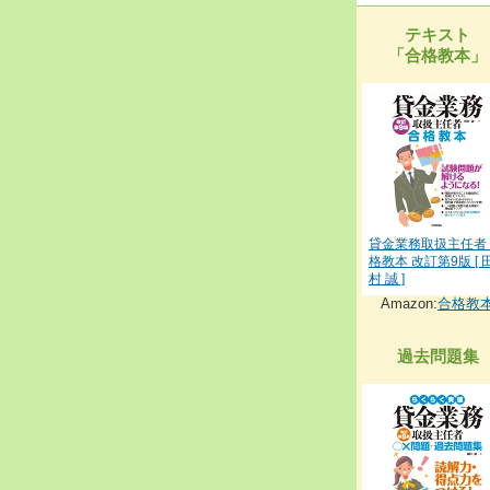
テキスト
「合格教本」
貸金業務取扱主任者
格教本 改訂第9版 [ 
村 誠 ]
Amazon:
合格教
過去問題集