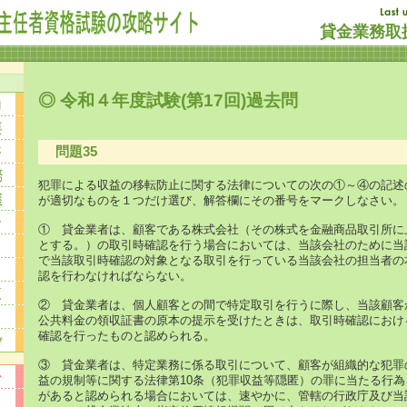
貸金業務取扱
◎ 令和４年度試験(第17回)過去問
問題35
犯罪による収益の移転防止に関する法律についての次の①～④の記述
が適切なものを１つだけ選び、解答欄にその番号をマークしなさい。
① 貸金業者は、顧客である株式会社（その株式を金融商品取引所に
とする。）の取引時確認を行う場合においては、当該会社のために当
で当該取引時確認の対象となる取引を行っている当該会社の担当者の
認を行わなければならない。
② 貸金業者は、個人顧客との間で特定取引を行うに際し、当該顧客
公共料金の領収証書の原本の提示を受けたときは、取引時確認におけ
確認を行ったものと認められる。
③ 貸金業者は、特定業務に係る取引について、顧客が組織的な犯罪
益の規制等に関する法律第10条（犯罪収益等隠匿）の罪に当たる行
があると認められる場合においては、速やかに、管轄の行政庁及び当