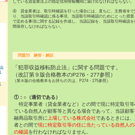
している貸金業法上の指定信用情報機関に届け出なければならない。
④ 貸金業者は、取引時確認を行った場合には、直ちに、主務省令で
り、当該取引時確認に係る事項、当該取引時確認のためにとった措置
で定める事項に関する記録を作成し、当該記録を、当該取引時確認を
間保存しなければならない。
問題35 解答・解説
「犯罪収益移転防止法」に関する問題です。
 合
田
（改訂第９版合格教本のP276・277参照）
（第８版の合格教本をお持ちの方は、P274・275参照）
本
①：○（適切である）
特定事業者（貸金業者など）との間で現に特定取引等
ている自然人が顧客等と異なる場合であって、当該顧客
融商品取引所に
上場している株式会社
であるときには、
者との間で
現に特定取引等の任に当たっている自然人の
の確認
を行わなければなりません。