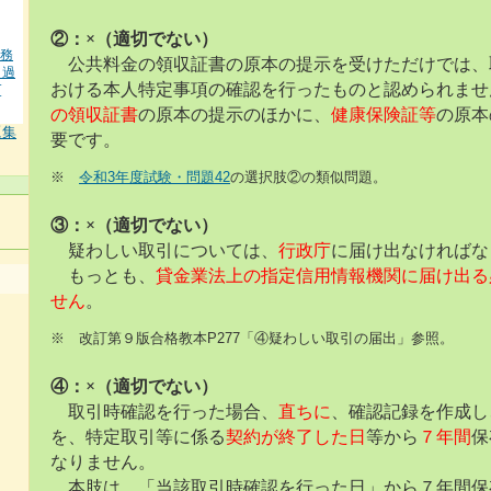
②：×（適切でない）
業務
公共料金の領収証書の原本の提示を受けただけでは、
＋過
おける本人特定事項の確認を行ったものと認められませ
[
の領収証書
の原本の提示のほかに、
健康保険証等
の原本
題集
要です。
※
令和3年度試験・問題42
の選択肢②の類似問題。
③：×（適切でない）
疑わしい取引については、
行政庁
に届け出なければな
もっとも、
貸金業法上の指定信用情報機関に届け出る
せん
。
※ 改訂第９版合格教本P277「④疑わしい取引の届出」参照。
④：×（適切でない）
取引時確認を行った場合、
直ちに
、確認記録を作成し
を、特定取引等に係る
契約が終了した日
等から
７年間
保
なりません。
本肢は、「当該取引時確認を行った日」から７年間保