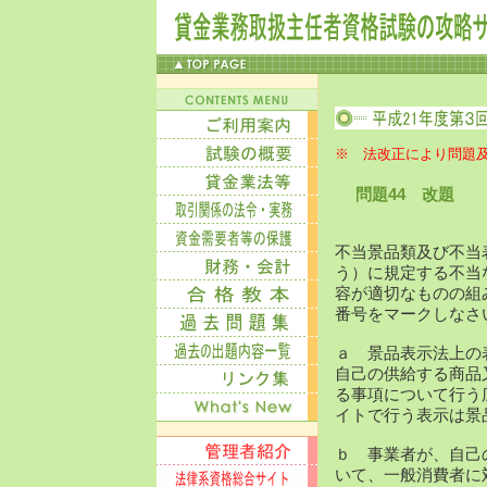
※ 法改正により問題
問題44 改題
不当景品類及び不当
う）に規定する不当
容が適切なものの組
番号をマークしなさ
ａ 景品表示法上の
自己の供給する商品
る事項について行う
イトで行う表示は景
ｂ 事業者が、自己
いて、一般消費者に