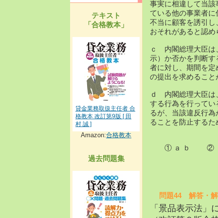
事実に相違して当該
ている他の事業者に
テキスト
不当に顧客を誘引し
「合格教本」
おそれがあると認め
ｃ 内閣総理大臣は
示）か否かを判断す
者に対し、期間を定
の提出を求めること
ｄ 内閣総理大臣は
する行為を行ってい
貸金業務取扱主任者 合
るが、当該違反行為
格教本 改訂第9版 [ 田
ることを防止するた
村 誠 ]
Amazon:
合格教本
① ａ ｂ ② ａ
過去問題集
問題44 解答・解
「景品表示法」