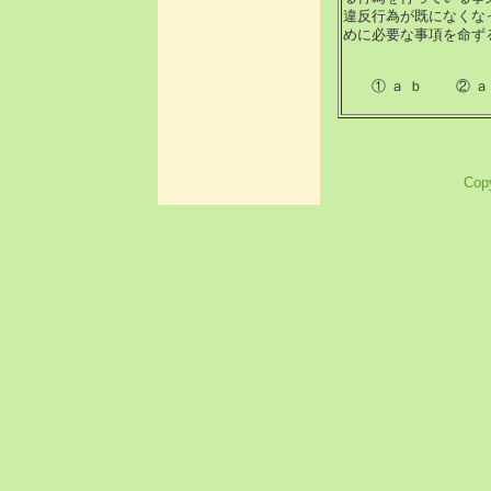
違反行為が既になくな
めに必要な事項を命ず
① ａ ｂ ② ａ 
Copy