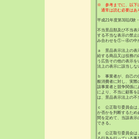
※ 参考までに、以下
通常は読む必要はあ
平成21年度第3回試験・
不当景品類及び不当表
する不当な表示の禁止
み合わせを①～④の中
ａ 景品表示法上の表
給する商品又は役務の
う広告その他の表示を
法上の表示に該当しな
ｂ 事業者が、自己の
般消費者に対し、実際
該事業者と競争関係に
により、不当に顧客を
は、景品表示法上の不
ｃ 公正取引委員会は
か否かを判断するため
間を定めて、当該表示
できる。
ｄ 公正取引委員会は
る行為を行っている事