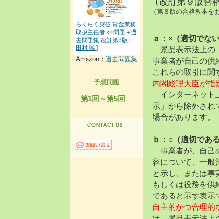
（改訂第９版合格教
（第８版の合格教本をお持
らくらく突破 貸金業務
取扱主任者 ○×問題＋過
ａ：×（適切でな
去問題集 改訂第8版 [
景品表示法上の「
田村 誠 ]
Amazon：
過去問題集
事業者が自己の供
これらの取引に関
内閣総理大臣が指
予想問題
インターネット上
第1回～第5回
示」から除外され
場合があります。
ｂ：○（適切であ
事業者が、自己の
容について、一般
と示し、または事
もしくは役務を供
であると示す表示
自主的かつ合理的
は、景品表示法上