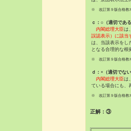
※ 改訂第９版合格教本
ｃ：○（適切であ
内閣総理大臣
は
誤認表示）に該当
は、当該表示をし
となる合理的な根
※ 改訂第９版合格教本
ｄ：×（適切でな
内閣総理大臣
は
ている場合にも、
※ 改訂第９版合格教本
正解：③