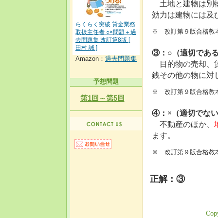
土地と建物は別物
効力は建物には及
らくらく突破 貸金業務
※ 改訂第９版合格教本
取扱主任者 ○×問題＋過
去問題集 改訂第8版 [
田村 誠 ]
③：○（適切であ
Amazon：
過去問題集
目的物の売却、
銭その他の物に対
予想問題
※ 改訂第９版合格教本
第1回～第5回
④：×（適切でな
不動産のほか、
ます。
※ 改訂第９版合格教本
正解：③
Copy