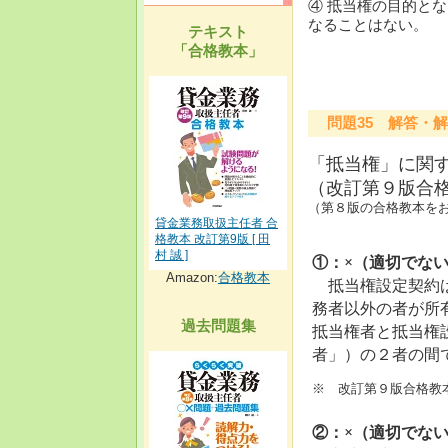
④ 抵当権の目的と
なることはない。
テキスト
「合格教本」
問題35 解答・解
「抵当権」に関
（改訂第９版合格教
（第８版の合格教本をお持
貸金業務取扱主任者 合
格教本 改訂第9版 [ 田
村 誠 ]
①：×（適切でな
Amazon:
合格教本
抵当権設定契約
務者以外の者が所
過去問題集
抵当権者と抵当権
者」）の２者の間
※ 改訂第９版合格教本
②：×（適切でな