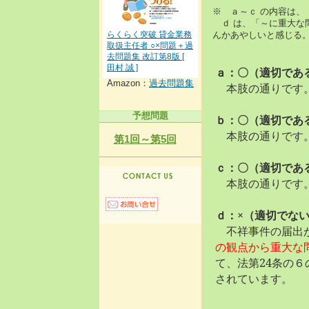
※ ａ～ｃ の内容は
ｄ は、「～に重大な
らくらく突破 貸金業務
んかあやしいと感じる
取扱主任者 ○×問題＋過
去問題集 改訂第8版 [
田村 誠 ]
ａ：〇（適切であ
Amazon：
過去問題集
本肢の通りです
予想問題
ｂ：〇（適切であ
本肢の通りです
第1回～第5回
ｃ：〇（適切であ
本肢の通りです
ｄ：×（適切でな
不祥事件の届出が
の観点から重大な
て、法第24条の
されています。