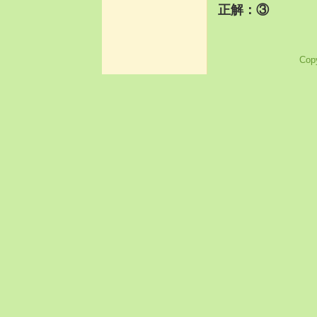
正解：③
Copy