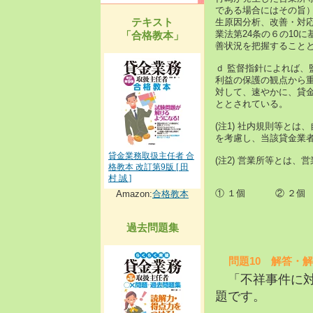
である場合にはその旨
テキスト
生原因分析、改善・対
業法第24条の６の10
「合格教本」
善状況を把握すること
ｄ 監督指針によれば
利益の保護の観点から
対して、速やかに、貸金
ととされている。
(注1) 社内規則等と
を考慮し、当該貸金業
貸金業務取扱主任者 合
(注2) 営業所等とは、
格教本 改訂第9版 [ 田
村 誠 ]
① １個 ② ２
Amazon:
合格教本
過去問題集
問題10 解答・解
「不祥事件に対
題です。