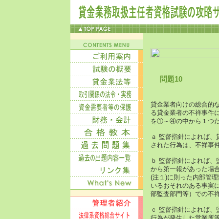
問題10
貸金業者向けの総合的
る貸金業者の不祥事件
を①～④の中から１つ
ａ 監督指針によれば
された行為は、不祥事
ｂ 監督指針によれば
から第一報があった場
(注１)に則った内部管
いるおそれのある事実
部監査部門等）での不
ｃ 監督指針によれば
行為が発生した営業所等