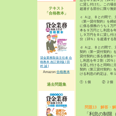
に貸し付けた。この場合
テキスト
超過する部分に限り無
「合格教本」
ｃ Ａは、Ｂとの間で、
（第一貸付契約）を締結
に係る債務のうち１万
本を９万円とし利息を年
し９万円をＢに貸し付
分（18％）を超過する
ｄ Ａは、Ｂとの間で、
契約（第一貸付契約）を
貸付契約に係る債務を
貸金業務取扱主任者 合
し利息を年２割（20％
格教本 改訂第9版 [ 田
を貸し付けると同時に元
村 誠 ]
契約（第三貸付契約）を
Amazon:
合格教本
ける利息の約定は、年１
① １個 ② ２
過去問題集
問題13 解答・解
「利息の制限（