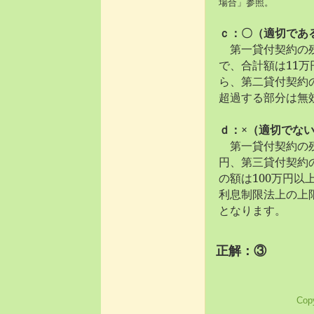
場合」参照。
ｃ：〇（適切であ
第一貸付契約の残
で、合計額は11
ら、第二貸付契約
超過する部分は無
ｄ：×（適切でな
第一貸付契約の残
円、第三貸付契約の
の額は100万円
利息制限法上の上
となります。
正解：③
Copy