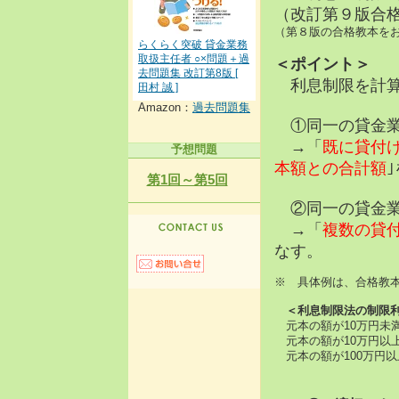
（改訂第９版合格教
（第８版の合格教本をお持
らくらく突破 貸金業務
取扱主任者 ○×問題＋過
＜ポイント＞
去問題集 改訂第8版 [
利息制限を計算
田村 誠 ]
Amazon：
過去問題集
①同一の貸金業
→「
既に貸付
予想問題
本額との合計額
第1回～第5回
②同一の貸金業
→「
複数の貸
なす。
※ 具体例は、合格教
＜利息制限法の制限
元本の額が10万円未満
元本の額が10万円以上
元本の額が100万円以