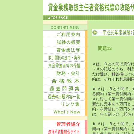
問題13
Ａは、Ｂとの間で貸付
～ｄの記述のうち、利
だけ選び、解答欄にそ
約は、それぞれ利息制
ａ Ａは、Ｂとの間で、
る契約（第一貸付契約）
Ａに対して第一貸付契
新たに元本を５万円とし
約）を締結し５万円を
は、年１割５分（15％
ｂ Ａは、Ｂとの間で、
契約（第一貸付契約）を
息を年１割４分（14％