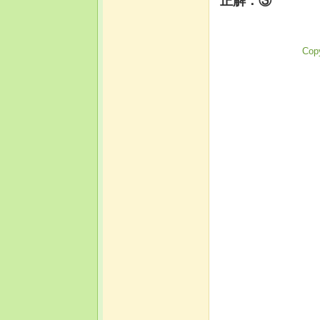
正解：③
Copy