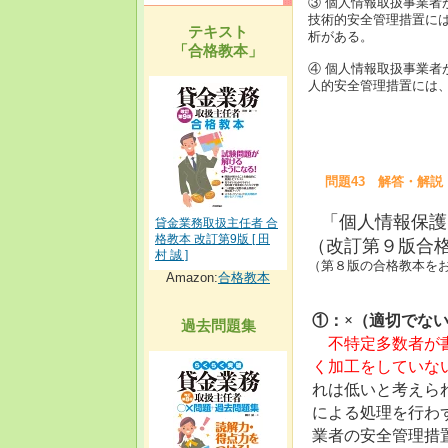
③ 個人情報取扱事業
技術的安全管理措置に
テキスト
析がある。
「合格教本」
④ 個人情報取扱事業
人的安全管理措置には
問題43 解答・解説
「個人情報保護
貸金業務取扱主任者 合
格教本 改訂第9版 [ 田
（改訂第９版合格
村 誠 ]
（第８版の合格教本をお
Amazon:
合格教本
①：×（適切でな
過去問題集
不特定多数者が
く加工をしていな
れは低いと考えら
による処理を行わ
業者の安全管理措