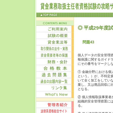
◎ 平成29年度試
問題43
個人データの安全管理
報保護に関するガイド
にその番号をマークし
① 金融分野における
という。）が、不特定
いて全く加工をしてい
棄し、又は廃品回収に
となる。
② 個人情報取扱事業
組織的安全管理措置に
る。