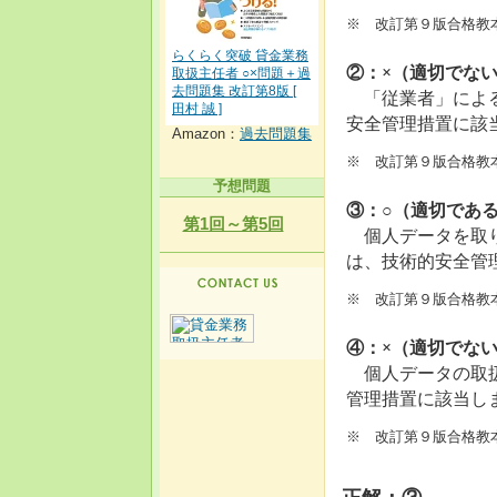
※ 改訂第９版合格教本
らくらく突破 貸金業務
②：×（適切でな
取扱主任者 ○×問題＋過
去問題集 改訂第8版 [
「従業者」による
田村 誠 ]
安全管理措置に該
Amazon：
過去問題集
※ 改訂第９版合格教本
予想問題
③：○（適切であ
第1回～第5回
個人データを取
は、技術的安全管
※ 改訂第９版合格教本
④：×（適切でな
個人データの取扱
管理措置に該当し
※ 改訂第９版合格教本