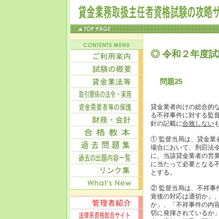
◎ 令和２年度試
問題25
貸金業者向けの総合的
る不祥事件に対する監
針の記載に
合致しない
① 監督当局は、貸金
場合において、刑罰法
に、当該貸金業者の営
に当たって必要となる
とする。
② 監督当局は、不祥
覚後の対応は適切か」
か」、「不祥事件の内
切に発揮されているか