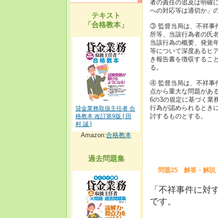
者の責任の追及は明確
への対応等は適切か」
テキスト
「合格教本」
③ 監督当局は、不祥
所等、当該行為者の氏
当該行為の概要、発覚
等について深度あるヒア
き報告書を徴収するこ
る。
④ 監督当局は、不祥
点から重大な問題がある
6の3の規定に基づく業
行為が認められるときに
貸金業務取扱主任者 合
討するものとする。
格教本 改訂第9版 [ 田
村 誠 ]
Amazon:
合格教本
過去問題集
問題25 解答・解説
「不祥事件に対
です。