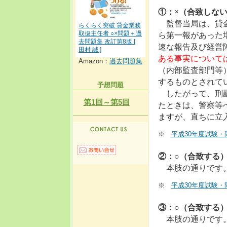
①：×（合致しな
監督当局は、貸金
らくらく突破 貸金業務
ら第一報があった
取扱主任者 ○×問題＋過
去問題集 改訂第8版 [
速な報告及び経営
田村 誠 ]
ある事実について
Amazon：
過去問題集
（内部監査部門等
するものとされて
予想問題
したがって、刑罰
第1回～第5回
たときは、警察等
ますが、直ちに立
※
平成30年度試験・
②：○（合致する
本肢の通りです
※
平成30年度試験・
③：○（合致する
本肢の通りです