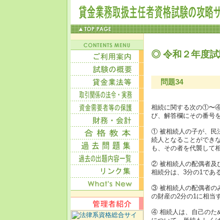
◎ 令和２年度試
問題34
相続に関する次の①〜
び、解答欄にその番号
① 被相続人の子が、民
続人となることができ
も、その者を代襲して
② 被相続人の配偶者
相続分は、3分の1であ
③ 被相続人の配偶者
の財産の2分の1に相当
④ 相続人は、自己のた