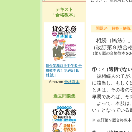
について、単純もしく
テキスト
「合格教本」
問題34 解答・解説
「相続（民法）
（改訂第９版合格教
（第８版の合格教本をお持
貸金業務取扱主任者 合
①：×（適切でな
格教本 改訂第9版 [ 田
被相続人の子が
村 誠 ]
Amazon:
合格教本
に該当し、もしく
ときは、その者の
卑属であれば、そ
過去問題集
よって、本肢は、
い」となっている
※ 改訂第９版合格教本P