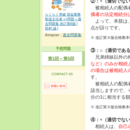
②：×（適切でな
被相続人の配偶者
偶者の法定相続分は
らくらく突破 貸金業務
取扱主任者 ○×問題＋過
よって、本肢は、
去問題集 改訂第8版 [
点が誤りです。
田村 誠 ]
Amazon：
過去問題集
※ 改訂第９版合格教本
予想問題
③：○（適切であ
兄弟姉妹以外の相
第1回～第5回
など）のみが相続
の場合は被相続人
す。
被相続人の配偶者
該当しますので、
分の1に相当する
※ 改訂第９版合格教本P
④：×（適切でな
相続人は、
自己