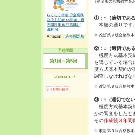
（第８版の合格教本をお
らくらく突破 貸金業務
①：○（適切であ
取扱主任者 ○×問題＋過
本肢の通りです
去問題集 改訂第8版 [
田村 誠 ]
※ 改訂第９版合格教本
Amazon：
過去問題集
②：○（適切であ
予想問題
極度方式基本契
第1回～第5回
を講じている場合
度方式基本契約が
調査しなければな
※ 改訂第９版合格教本
③：×（適切でな
極度方式基本契約
かの調査をしたと
その
作成後３年間
※ 改訂第９版合格教本