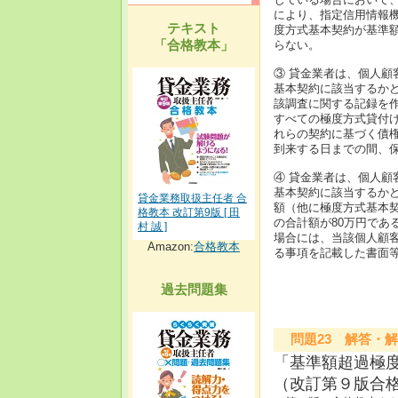
により、指定信用情報
テキスト
度方式基本契約が基準
「合格教本」
らない。
③ 貸金業者は、個人
基本契約に該当するか
該調査に関する記録を
すべての極度方式貸付
れらの契約に基づく債
到来する日までの間、
④ 貸金業者は、個人
基本契約に該当するか
貸金業務取扱主任者 合
額（他に極度方式基本
格教本 改訂第9版 [ 田
の合計額が80万円であ
村 誠 ]
場合には、当該個人顧客
Amazon:
合格教本
る事項を記載した書面
過去問題集
問題23 解答・解
「基準額超過極
（改訂第９版合格