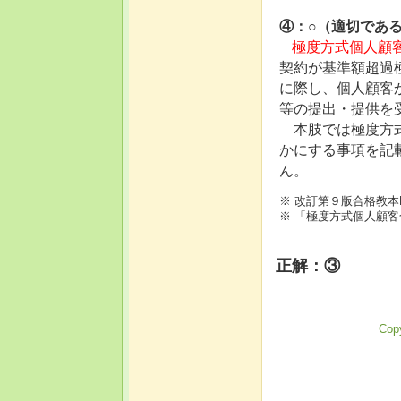
④：○（適切であ
極度方式個人顧客
契約が基準額超過
に際し、個人顧客
等の提出・提供を
本肢では極度方式
かにする事項を記
ん。
※ 改訂第９版合格教本
※ 「極度方式個人顧
正解：③
Copy