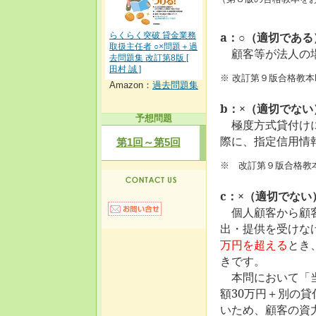
a：○（適切である
らくらく突破 貸金業務
取扱主任者 ○×問題＋過
顧客等が法人の場
去問題集 改訂第8版 [
田村 誠 ]
※ 改訂第９版合格教本
Amazon：
過去問題集
b：×（適切でない
予想問題
極度方式貸付けに
際に、指定信用情
第1回～第5回
※ 改訂第９版合格教
c：×（適切でない
個人顧客から顧客
出・提供を受けな
万円を超える
とき
きです。
本問において「当
額30万円＋別の貸
いため、顧客の資