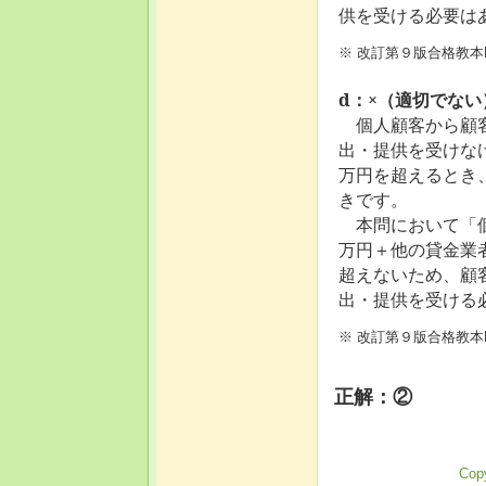
供を受ける必要は
※ 改訂第９版合格教本
d：×（適切でない
個人顧客から顧
出・提供を受けな
万円を超える
とき
きです。
本問において「個
万円＋他の貸金業者
超えないため、顧
出・提供を受ける
※ 改訂第９版合格教本
正解：②
Copy