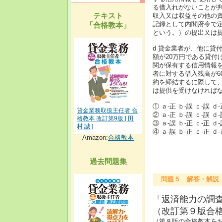
る借入れがないことが
テキスト
収入又は収益その他の
記録として内閣府令で
「合格教本」
という。）の提出又は
d 貸金業者が、他に貸
額が20万円である貸付
関が保有する信用情報
者に対する借入残高が6
約を締結するに際して
は提供を受けなければ
① ａ-正 ｂ-誤 ｃ-誤 ｄ
貸金業務取扱主任者 合
② ａ-正 ｂ-誤 ｃ-誤 ｄ
格教本 改訂第9版 [ 田
③ ａ-誤 ｂ-正 ｃ-正 ｄ
村 誠 ]
④ ａ-誤 ｂ-正 ｃ-正 ｄ
Amazon:
合格教本
過去問題集
問題５ 解答・解説
「返済能力の調
（改訂第９版合格
（第８版の合格教本をお