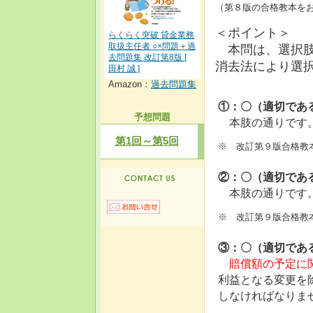
（第８版の合格教本をお持
＜ポイント＞
らくらく突破 貸金業務
取扱主任者 ○×問題＋過
本問は、選択肢
去問題集 改訂第8版 [
消去法により選
田村 誠 ]
Amazon：
過去問題集
①：〇（適切であ
予想問題
本肢の通りです
第1回～第5回
※ 改訂第９版合格教本
②：〇（適切であ
本肢の通りです
※ 改訂第９版合格教本
③：〇（適切であ
賠償額の予定に
利益となる変更を
しなければなりま