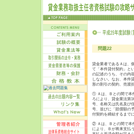
問題22
貸金業者であるＡは、
て「本件貸付契約」と
の記述のうち、その内
しなさい。なお、本件
形の割引の契約、売渡
① Ａは、Ｂとの間で
ろにより、貸金業法第1
号、名称又は氏名及び
号、並びに「賠償額の
付契約を締結するまで
② Ａは、Ｂとの間で
により、Ｂが将来支払
支払う返済金額が定ま