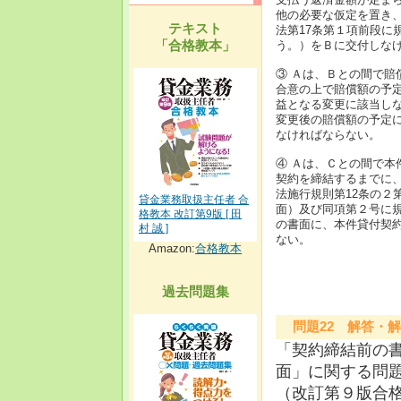
他の必要な仮定を置き
テキスト
法第17条第１項前段に
「合格教本」
う。）をＢに交付しな
③ Ａは、Ｂとの間で
合意の上で賠償額の予
益となる変更に該当し
変更後の賠償額の予定
なければならない。
④ Ａは、Ｃとの間で
契約を締結するまでに
法施行規則第12条の２
貸金業務取扱主任者 合
面）及び同項第２号に
格教本 改訂第9版 [ 田
の書面に、本件貸付契
村 誠 ]
ない。
Amazon:
合格教本
過去問題集
問題22 解答・解
「契約締結前の
面」に関する問
（改訂第９版合格教