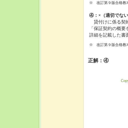
※ 改訂第９版合格教本
④：×（適切でな
貸付けに係る契約
「保証契約の概要
詳細を記載した書
※ 改訂第９版合格教本
正解：④
Copy