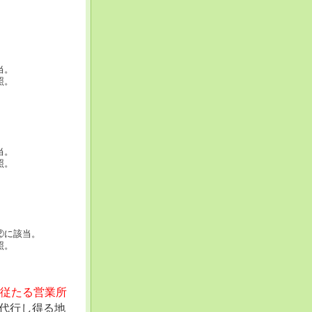
当。
照。
当。
照。
②に該当。
照。
の従たる営業所
代行し得る地