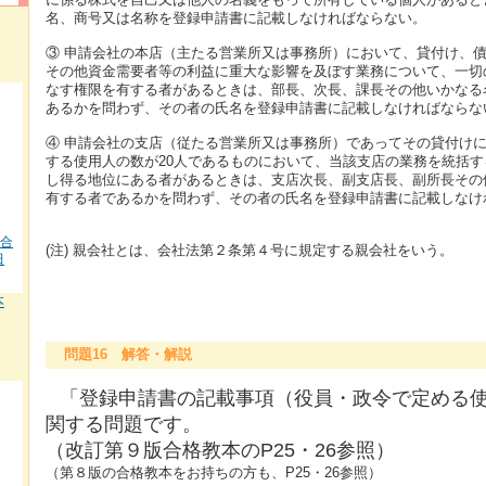
名、商号又は名称を登録申請書に記載しなければならない。
③ 申請会社の本店（主たる営業所又は事務所）において、貸付け、
その他資金需要者等の利益に重大な影響を及ぼす業務について、一切
なす権限を有する者があるときは、部長、次長、課長その他いかなる
あるかを問わず、その者の氏名を登録申請書に記載しなければならな
④ 申請会社の支店（従たる営業所又は事務所）であってその貸付け
する使用人の数が20人であるものにおいて、当該支店の業務を統括
し得る地位にある者があるときは、支店次長、副支店長、副所長その
有する者であるかを問わず、その者の氏名を登録申請書に記載しなけ
 合
(注) 親会社とは、会社法第２条第４号に規定する親会社をいう。
田
本
問題16 解答・解説
「登録申請書の記載事項（役員・政令で定める
関する問題です。
（改訂第９版合格教本のP25・26参照）
（第８版の合格教本をお持ちの方も、P25・26参照）