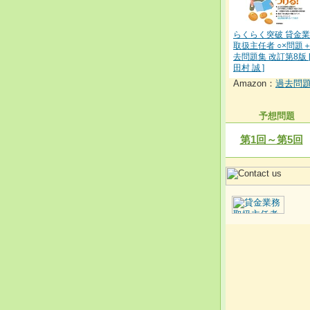
らくらく突破 貸金
取扱主任者 ○×問題
去問題集 改訂第8版 
田村 誠 ]
Amazon：
過去問
予想問題
第1回～第5回