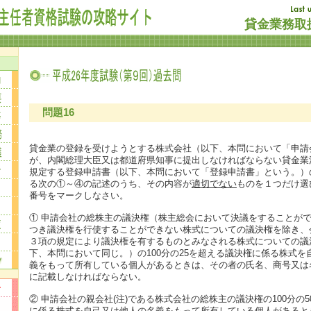
貸金業務取扱
問題16
貸金業の登録を受けようとする株式会社（以下、本問において「申請
が、内閣総理大臣又は都道府県知事に提出しなければならない貸金業
規定する登録申請書（以下、本問において「登録申請書」という。）
る次の①～④の記述のうち、その内容が
適切でない
ものを１つだけ選
番号をマークしなさい。
① 申請会社の総株主の議決権（株主総会において決議をすることが
つき議決権を行使することができない株式についての議決権を除き、会
３項の規定により議決権を有するものとみなされる株式についての議
下、本問において同じ。）の100分の25を超える議決権に係る株式を
義をもって所有している個人があるときは、その者の氏名、商号又は
に記載しなければならない。
② 申請会社の親会社(注)である株式会社の総株主の議決権の100分の
に係る株式を自己又は他人の名義をもって所有している個人があると