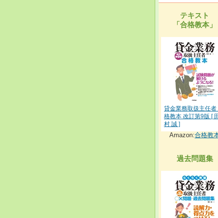
テキスト
「合格教本」
貸金業務取扱主任者
格教本 改訂第9版 [ 
村 誠 ]
Amazon:
合格教
過去問題集