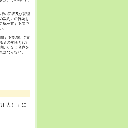
債権の回収及び管理
の裁判外の行為を
名称を有する者で
い。
に関する業務に従事
する者の権限を代行
他いかなる名称を
ればならない。
使用人）」に