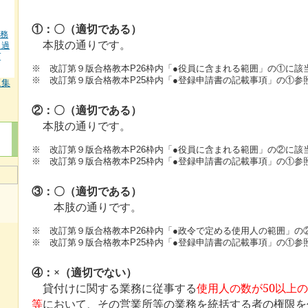
①：〇（適切である）
業務
本肢の通りです。
＋過
[
※ 改訂第９版合格教本P26枠内「●役員に含まれる範囲」の①に該
※ 改訂第９版合格教本P25枠内「●登録申請書の記載事項」の①参
題集
②：〇（適切である）
本肢の通りです。
※ 改訂第９版合格教本P26枠内「●役員に含まれる範囲」の②に該
※ 改訂第９版合格教本P25枠内「●登録申請書の記載事項」の①参
③：〇（適切である）
本肢の通りです。
※ 改訂第９版合格教本P26枠内「●政令で定める使用人の範囲」の
※ 改訂第９版合格教本P25枠内「●登録申請書の記載事項」の①参
④：×（適切でない）
貸付けに関する業務に従事する
使用人の数が50以上
等
において、その営業所等の業務を統括する者の権限を