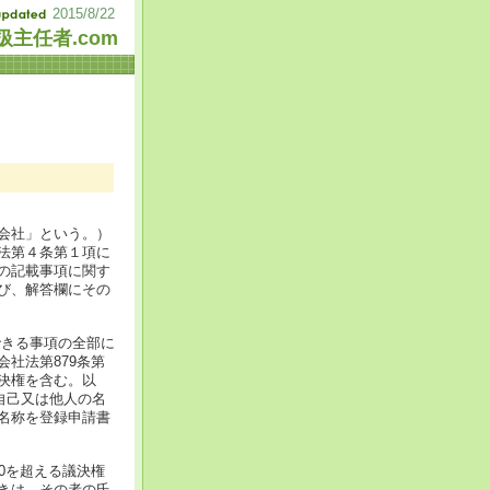
2015/8/22
主任者.com
会社」という。）
法第４条第１項に
の記載事項に関す
び、解答欄にその
できる事項の全部に
社法第879条第
決権を含む。以
自己又は他人の名
名称を登録申請書
50を超える議決権
きは、その者の氏