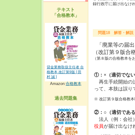
録行政庁に届け出なけ
テキスト
「合格教本」
問題18 解答・解説
「廃業等の届出
（改訂第９版合格
（第８版の合格教本をお
貸金業務取扱主任者 合
格教本 改訂第9版 [ 田
①：×（適切でな
村 誠 ]
再生手続開始の決
Amazon:
合格教本
って、本肢は誤り
過去問題集
※ 改訂第９版合格教本
②：○（適切であ
法人（例：会社）
役員
が届け出なけ