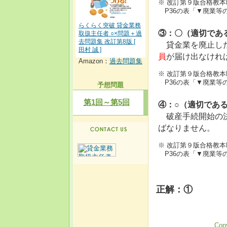
※ 改訂第９版合格教本
P36の表「▼廃業等
らくらく突破 貸金業務
③：〇（適切であ
取扱主任者 ○×問題＋過
去問題集 改訂第8版 [
貸金業を廃止し
田村 誠 ]
員
が届け出なけれ
Amazon：
過去問題集
※ 改訂第９版合格教本
P36の表「▼廃業等
予想問題
第1回～第5回
④：○（適切であ
破産手続開始の決
ばなりません。
※ 改訂第９版合格教本
P36の表「▼廃業等
正解：①
Copy