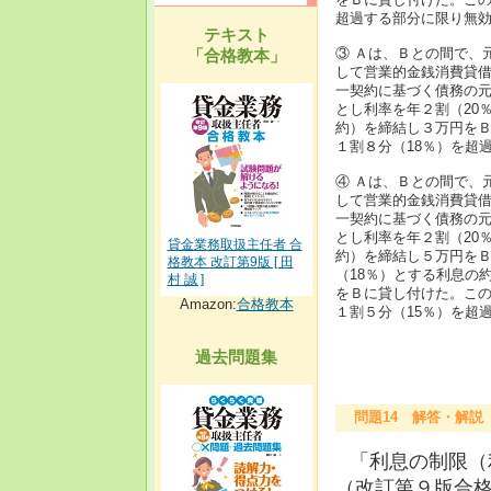
超過する部分に限り無
テキスト
③ Ａは、Ｂとの間で、
「合格教本」
して営業的金銭消費貸借
一契約に基づく債務の
とし利率を年２割（20
約）を締結し３万円を
１割８分（18％）を超
④ Ａは、Ｂとの間で、
して営業的金銭消費貸借
一契約に基づく債務の元
とし利率を年２割（20
貸金業務取扱主任者 合
約）を締結し５万円をＢ
格教本 改訂第9版 [ 田
（18％）とする利息の
村 誠 ]
をＢに貸し付けた。こ
Amazon:
合格教本
１割５分（15％）を超
過去問題集
問題14 解答・解説
「利息の制限（
（改訂第９版合格教