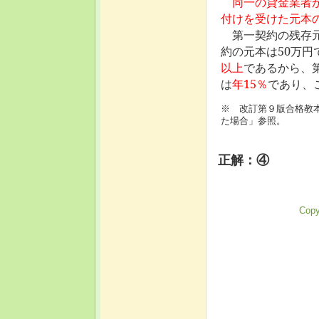
同一の貸金業者
付けを受けた元本
第一契約の残存元
約の元本は50万円
以上
であるから、
は
年15％
であり、
※ 改訂第９版合格教本
た場合」参照。
正解：④
Copy