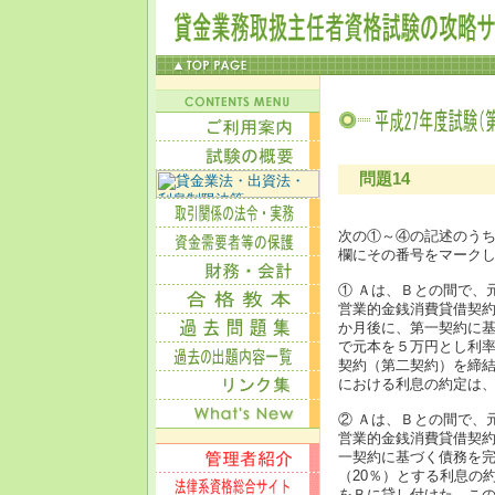
問題14
次の①～④の記述のう
欄にその番号をマーク
① Ａは、Ｂとの間で、
営業的金銭消費貸借契
か月後に、第一契約に
で元本を５万円とし利率
契約（第二契約）を締
における利息の約定は、
② Ａは、Ｂとの間で、
営業的金銭消費貸借契
一契約に基づく債務を
（20％）とする利息の
をＢに貸し付けた。この