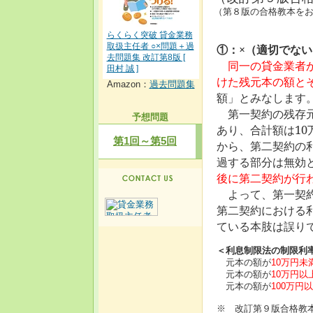
（第８版の合格教本をお持
らくらく突破 貸金業務
取扱主任者 ○×問題＋過
①：×（適切でない
去問題集 改訂第8版 [
同一の貸金業者
田村 誠 ]
けた残元本の額と
Amazon：
過去問題集
額」とみなします
第一契約の残存元
予想問題
あり、合計額は10
第1回～第5回
から、第二契約の
過する部分は無効
後に第二契約が行
よって、第一契約
第二契約における
ている本肢は誤り
＜利息制限法の制限利
元本の額が
10万円未
元本の額が
10万円以
元本の額が
100万円
※ 改訂第９版合格教本