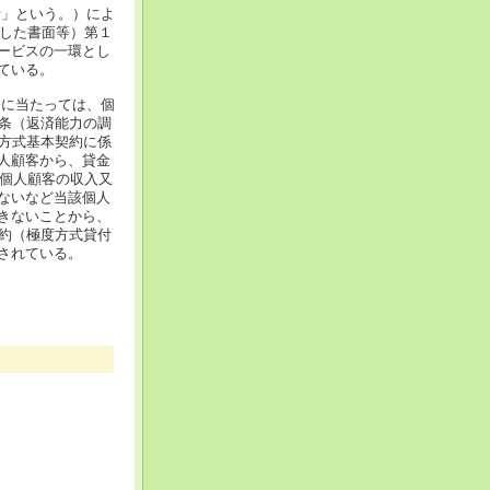
針」という。）によ
載した書面等）第１
ービスの一環とし
ている。
督に当たっては、個
3条（返済能力の調
度方式基本契約に係
人顧客から、貸金
該個人顧客の収入又
ないなど当該個人
きないことから、
契約（極度方式貸付
されている。