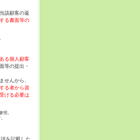
当該顧客の返
する書面等の
。
ある個人顧客
面等の提出・
ませんから、
する者から資
受ける必要は
参照。
す。
事項を記載した