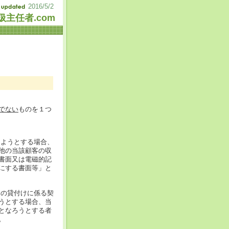
2016/5/2
主任者.com
でない
ものを１つ
しようとする場合、
他の当該顧客の収
書面又は電磁的記
にする書面等」と
間の貸付けに係る契
うとする場合、当
となろうとする者
。