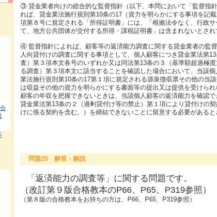
③ 貸金業者向けの総合的な監督指針（以下、本問において「監督指
れば、貸金業法施行規則第10条の17（資力を明らかにする事項を記
項第８号に規定される「所得証明書」には、「根拠法令なく、行政サ
て、地方公共団体が交付する所得・課税証明書」は含まれないとされ
④ 監督指針によれば、顧客等の返済能力調査に関する貸金業者の監
人向貸付けの調査に関する事項として、個人顧客につき貸金業法第1
査）第３項本文各号のいずれか又は同法第13条の３（基準額超過極
る調査）第３項本文に該当することを確認した場合において、当該個
業法施行規則第10条の17第１項に規定される源泉徴収票その他の当
は収益その他の資力を明らかにする書面等の提出又は提供を受けられ
顧客の年収を把握できないときは、当該個人顧客の返済能力を確認で
貸金業法第13条の２（過剰貸付け等の禁止）第１項により貸付けの
 合
けに係る契約を含む。）を締結できないことに留意する必要があると
田
本
問題20 解答・解説
「返済能力の調査等」に関する問題です。
（改訂第９版合格教本のP66、P65、P319参照）
（第８版の合格教本をお持ちの方は、P66、P65、P319参照）