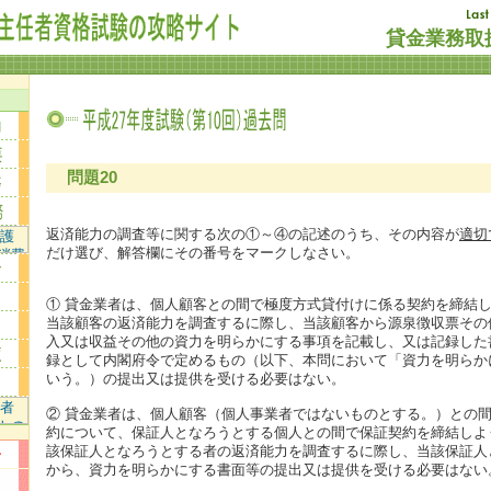
貸金業務取扱
問題20
返済能力の調査等に関する次の①～④の記述のうち、その内容が
適切
だけ選び、解答欄にその番号をマークしなさい。
① 貸金業者は、個人顧客との間で極度方式貸付けに係る契約を締結
当該顧客の返済能力を調査するに際し、当該顧客から源泉徴収票その
入又は収益その他の資力を明らかにする事項を記載し、又は記録した
録として内閣府令で定めるもの（以下、本問において「資力を明らか
いう。）の提出又は提供を受ける必要はない。
② 貸金業者は、個人顧客（個人事業者ではないものとする。）との
約について、保証人となろうとする個人との間で保証契約を締結しよ
該保証人となろうとする者の返済能力を調査するに際し、当該保証人
から、資力を明らかにする書面等の提出又は提供を受ける必要はない