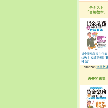
テキスト
「合格教本」
貸金業務取扱主任者
格教本 改訂第9版 [ 
村 誠 ]
Amazon:
合格教
過去問題集