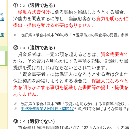
①：○（適切である）
極度方式貸付け
に係る契約を締結しようとする場合、
業務
済能力を調査するに際し、当該顧客から
資力を明らかに
＋過
[
提出・提供を受ける必要はありません
。
題集
※ 改訂第９版合格教本P66の表「▼返済能力の調査等の要否」参照
②：○（適切である）
貸金業者は、一定の額を超えるときは、
資金需要者で
から、その資力を明らかにする事項を記載・記録した書
提供を受けなければならないとされています。
「資金需要者」には保証人になろうとする者は含まれ
保証契約を締結しようとする場合に、
保証人になろうと
力を明らかにする事項を記載した書面等の提出・提供を
ありません
。
※ 改訂第９版合格教本P65「③資力を明らかにする書面等の徴収」
※
平成25年度第８回試験・問題17
の選択肢②と同じような問題で
③：×（適切でない）
貸金業法施行規則第10条の17（資力を明らかにする