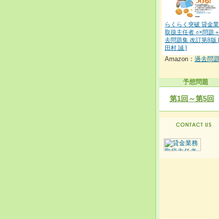
らくらく突破 貸金
取扱主任者 ○×問題
去問題集 改訂第8版 
田村 誠 ]
Amazon：
過去問
予想問題
第1回～第5回