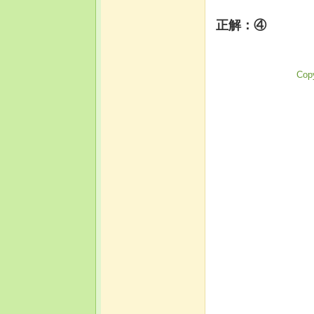
正解：④
Copy