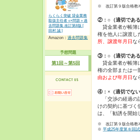
※ 改訂第９版合格教本
らくらく突破 貸金業務
②：○（適切であ
取扱主任者 ○×問題＋過
去問題集 改訂第8版 [
貸金業者が帳簿に
田村 誠 ]
権を他人に譲渡し
Amazon：
過去問題集
所、譲渡年月日
な
予想問題
③：○（適切であ
貸金業者が帳簿に
第1回～第5回
権の全部または一
由および年月日
な
④：×（適切でな
「交渉の経過の
けの契約に基づく
は、「勧誘を開始
※ 改訂第９版合格教本
※
平成25年度第８回