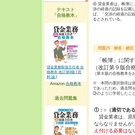
④ 貸金業者は、帳簿
渉の経過の記録を記載
テキスト
ば、「交渉の経過の記
「合格教本」
るとされている。
問題25 解答・解説
「帳簿」に関す
（改訂第９版合格
貸金業務取扱主任者 合
格教本 改訂第9版 [ 田
（第８版の合格教本をお
村 誠 ]
※ 本問の選択肢④は過
Amazon:
合格教本
であったため、過去問
③のように学習したこ
過去問題集
①：○（適切であ
貸金業者は、原則
ならなりませんが
え付ける必要はな